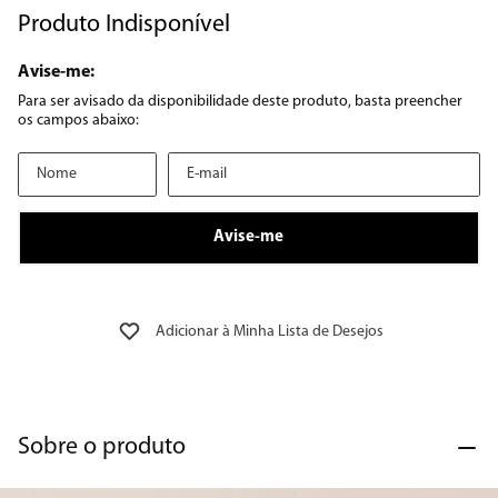
Produto Indisponível
8
º
12000
9
º
geladeira
10
º
inverter
Sobre o produto