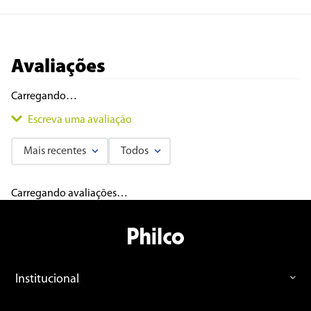
Avaliações
Carregando…
Escreva uma avaliação
Mais recentes
Todos
Adicionar avaliação
Carregando avaliações…
Título
Avalie o produto de 1 a 5 estrelas
Institucional
★
★
★
★
★
Seu nome