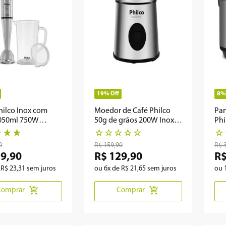
19%
Off
8%
hilco Inox com
Moedor de Café Philco
Pan
050ml 750W
50g de grãos 200W Inox
Phi
1
Grano Aroma
PH
★
★
★
☆
☆
☆
☆
☆
☆
0
R$
159
,
90
R$
39
,
90
R$
129
,
90
R
e
R$
23
,
31
sem juros
ou
6
x de
R$
21
,
65
sem juros
ou
Comprar
Comprar