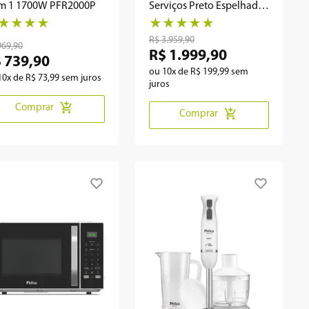
em 1 1700W PFR2000P
Serviços Preto Espelhado
PLL10
★
★
★
★
★
★
★
★
★
R$
3
.
959
,
90
969
,
90
R$
1
.
999
,
90
$
739
,
90
ou
10
x de
R$
199
,
99
sem
10
x de
R$
73
,
99
sem juros
juros
Comprar
Comprar