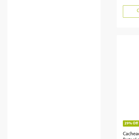
29%
Off
Cachea