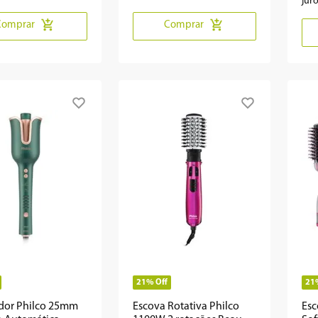
jur
Comprar
Comprar
21%
Off
21
dor Philco 25mm
Escova Rotativa Philco
Esc