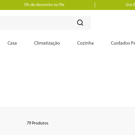
5% de desconto no Pix
Use 
?
Casa
Climatização
Cozinha
Cuidados Pe
79
Produtos