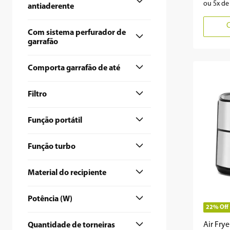
Caixa de Som Amplificada
(
3
)
ou
5
x d
antiaderente
413L
1L
(
1
)
(
1
)
Sim
(
1
)
3 xícaras
1,6L
(
1
)
(
1
)
Com sistema perfurador de
garrafão
12 L
(
1
)
Sim
(
1
)
Comporta garrafão de até
-
(
1
)
20L
(
1
)
Filtro
-
(
1
)
Ciclone
(
1
)
Função portátil
Sim
(
1
)
Função turbo
Não
(
3
)
Sim
(
4
)
Material do recipiente
Antiaderente
(
1
)
Potência (W)
22%
Off
150W
(
3
)
Air Frye
Quantidade de torneiras