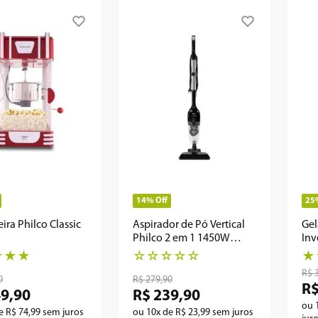
14%
Off
25
ira Philco Classic
Aspirador de Pó Vertical
Gel
Philco 2 em 1 1450W
Inv
PAS1600P
PR
★
★
★
☆
☆
☆
☆
☆
★
R$
0
R$
279
,
90
R
49
,
90
R$
239
,
90
ou
de
R$
74
,
99
sem juros
ou
10
x de
R$
23
,
99
sem juros