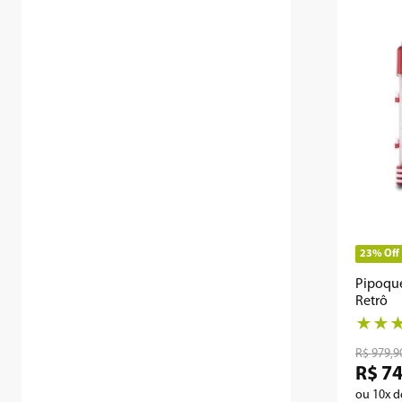
23%
Off
Pipoque
Retrô
★
★
R$
979
,
9
R$
7
ou
10
x 