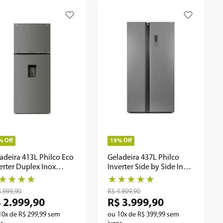
%
Off
19%
Off
adeira 413L Philco Eco
Geladeira 437L Philco
erter Duplex Inox
Inverter Side by Side Inox
F501TI
PRF535I
★
★
★
★
★
★
★
★
★
3
.
999
,
90
R$
4
.
909
,
90
$
2
.
999
,
90
R$
3
.
999
,
90
10
x de
R$
299
,
99
sem
ou
10
x de
R$
399
,
99
sem