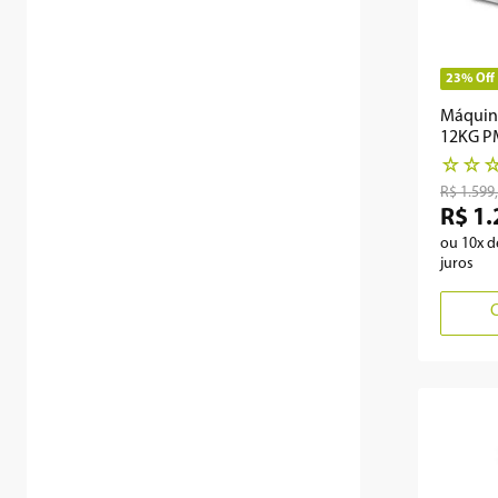
23%
Off
Máquina
12KG P
☆
☆
R$
1
.
599
,
R$
1
.
ou
10
x 
juros