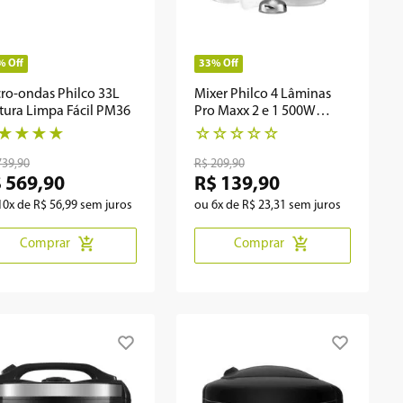
%
Off
33%
Off
ro-ondas Philco 33L
Mixer Philco 4 Lâminas
tura Limpa Fácil PM36
Pro Maxx 2 e 1 500W
PMX1000
★
★
★
★
☆
☆
☆
☆
☆
739
,
90
R$
209
,
90
$
569
,
90
R$
139
,
90
10
x de
R$
56
,
99
sem juros
ou
6
x de
R$
23
,
31
sem juros
Comprar
Comprar