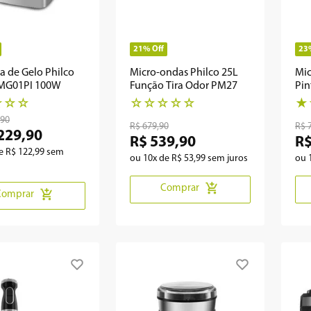
21%
Off
23
 de Gelo Philco
Micro-ondas Philco 25L
Mic
MG01PI 100W
Função Tira Odor PM27
Pin
☆
☆
☆
☆
☆
☆
☆
☆
★
90
R$
679
,
90
R$
229
,
90
R$
539
,
90
R
de
R$
122
,
99
sem
ou
10
x de
R$
53
,
99
sem juros
ou
Comprar
Comprar