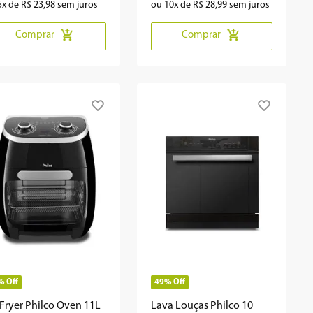
5
x de
R$
23
,
98
sem juros
ou
10
x de
R$
28
,
99
sem juros
Comprar
Comprar
%
Off
49%
Off
 Fryer Philco Oven 11L
Lava Louças Philco 10