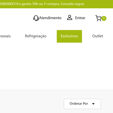
BEMVINDO10 e ganhe 10% na 1ª compra. Consulte regras
Atendimento
Entrar
0
ssoais
Refrigeração
Exclusivos
Outlet
Ordenar Por