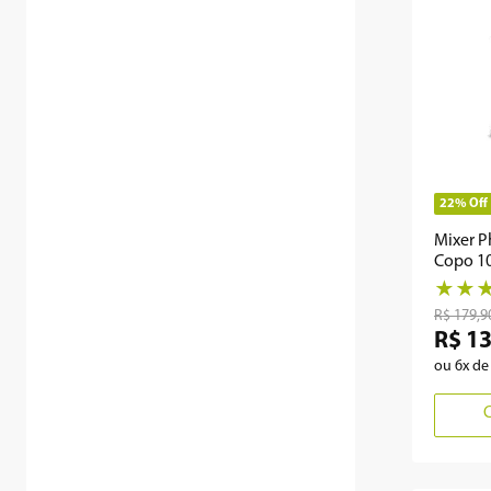
22%
Off
Mixer P
Copo 1
PMXE0
★
★
R$
179
,
9
R$
1
ou
6
x d