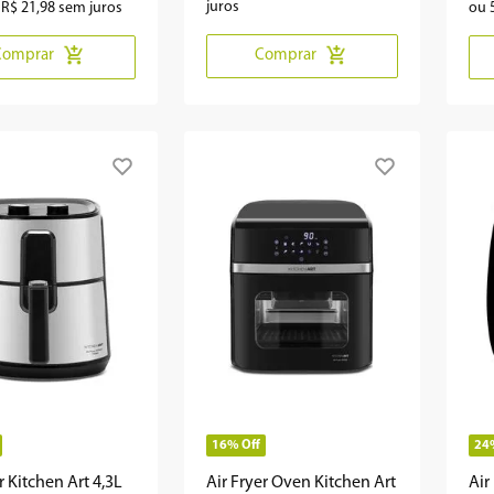
juros
e
R$
21
,
98
sem juros
ou
Comprar
Comprar
16%
Off
24
r Kitchen Art 4,3L
Air Fryer Oven Kitchen Art
Air