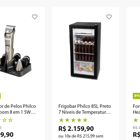
8%
r de Pelos Philco
Frigobar Philco 85L Preto
Fon
room 8 em 1 5W
7 Níveis de Temperatura
He
PFG105PG
Phi
☆
☆
☆
★
★
★
★
★
★
0
R$
R$
2
.
159
,
90
09
,
90
R
ou
10
x de
R$
215
,
99
sem