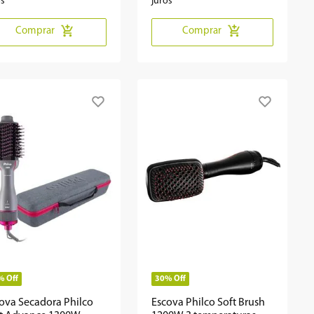
os
juros
Comprar
Comprar
%
Off
30%
Off
ova Secadora Philco
Escova Philco Soft Brush