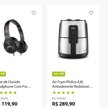
Off
36%
Off
e de Ouvido
Air Fryer Philco 4,4L
adphone Com Fio
Antiaderente Redstone
lco Extreme PFO02P
1500W PFR15PI
★
★
★
★
★
★
★
★
★
129
,
90
R$
449
,
90
$
119
,
90
R$
289
,
90