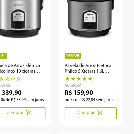
Off
16%
Off
ela de Arroz Elétrica
Panela de Arroz Elétrica
lco Inox 10 xícaras
Philco 5 Xícaras 1,6L
10P
PPAE01
☆
☆
☆
☆
★
★
★
★
★
369
,
90
R$
189
,
90
$
339
,
90
R$
159
,
90
10
x de
R$
33
,
99
sem juros
ou
7
x de
R$
22
,
84
sem juros
Comprar
Comprar