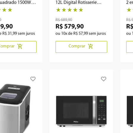
Quadrado 1500W
12L Digital Rotisserie
2 
KFR02
★
★
★
★
★
★
★
★
★
0
R$
689
,
90
R$
19
,
90
R$
579
,
90
R
de
R$
31
,
99
sem juros
ou
10
x de
R$
57
,
99
sem juros
ou
Comprar
Comprar