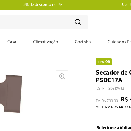
5% de desconto no Pix
Use 
?
Casa
Climatização
Cozinha
Cuidados Pe
44%
Off
Secador de 
PSDE17A
ID
:
PHI-PSDE17A-M
R$
R$
799
,
90
ou
10
x de
R$
44
,
99
s