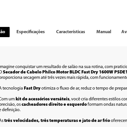
ção
Especificações
Características
Manual
Av
Imagine conquistar um resultado de salão na sua rotina, com pratici
O 
Secador de Cabelo Philco Motor BLDC Fast Dry 1600W PSDE
proporciona secagem até três vezes mais rápida, com funcionamento s
A tecnologia 
Fast Dry
 otimiza o fluxo de ar, reduz o tempo de prepa
Com um 
kit de acessórios versáteis
, você cria diferentes estilos co
precisão, os 
cacheadores direito e esquerdo
 formam ondas natura
e definição. 
As 
três velocidades, três temperaturas e jato de ar frio
 oferece