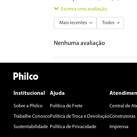
Escreva uma avaliação
Mais recentes
Todos
Adicionar avaliação
Nenhuma avaliação
Título
Avalie o produto de 1 a 5 estrelas
★
★
★
★
★
Seu nome
Institucional
Ajuda
Atendimen
Sobre a Philco
Política de Frete
Central de A
Endereço de email
Trabalhe Conosco
Política de Troca e Devolução
Construtoras
Sustentabilidade
Política de Privacidade
Imprensa