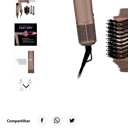
9
º
geladeira
10
º
inverter
Compartilhar