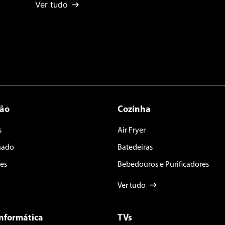
Ver tudo
ção
Cozinha
s
Air Fryer
nado
Batedeiras
es
Bebedouros e Purificadores
Ver tudo
Informática
TVs