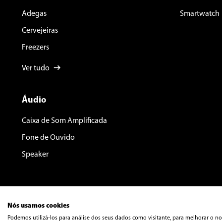
Adegas
Smartwatch
Cervejeiras
Freezers
Ver tudo
Áudio
Caixa de Som Amplificada
Fone de Ouvido
Speaker
Nós usamos cookies
Podemos utilizá-los para análise dos seus dados como visitante, para melhorar o no
© Copyrig