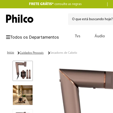
FRETE GRÁTIS*
consulte as regras
O que está buscando hoje
Termos mais buscados
Tvs
Áudio
1
º
lava seca
2
º
philco
Cuidados Pessoais
Secadores de Cabelo
3
º
portátil
4
º
vertical
5
º
embutir
6
º
aspiradores
7
º
air fryer
8
º
12000