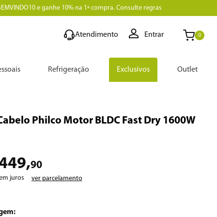
BEMVINDO10 e ganhe 10% na 1ª compra. Consulte regras
Atendimento
Entrar
0
ssoais
Refrigeração
Exclusivos
Outlet
Cabelo Philco Motor BLDC Fast Dry 1600W
449
,
90
em juros
ver parcelamento