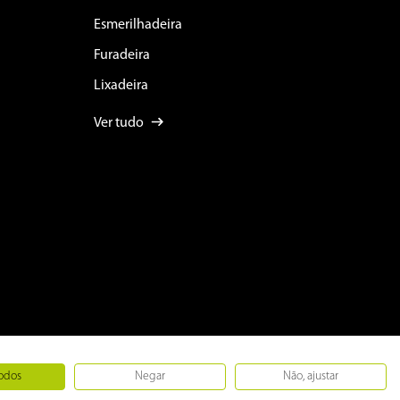
Esmerilhadeira
Furadeira
Lixadeira
Ver tudo
todos
Negar
Não, ajustar