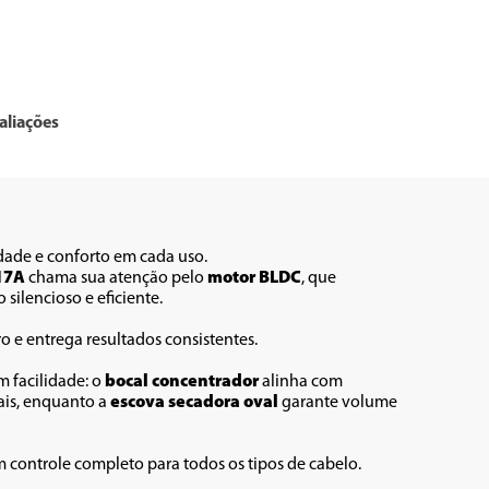
aliações
dade e conforto em cada uso. 
17A
 chama sua atenção pelo 
motor BLDC
, que 
ilencioso e eficiente. 
ro e entrega resultados consistentes.
m facilidade: o 
bocal concentrador
 alinha com 
is, enquanto a 
escova secadora oval 
garante volume 
m controle completo para todos os tipos de cabelo.