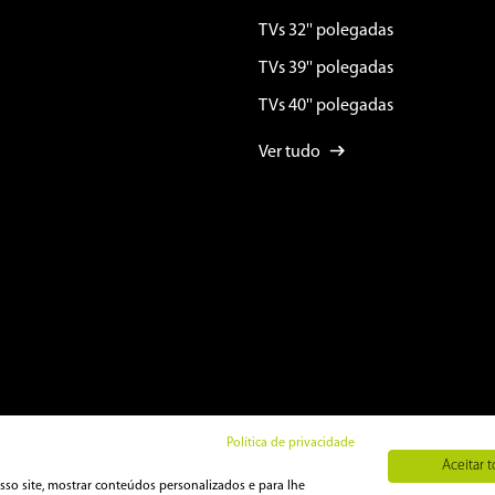
TVs 32'' polegadas
TVs 39'' polegadas
TVs 40'' polegadas
Ver tudo
Política de privacidade
Aceitar 
sso site, mostrar conteúdos personalizados e para lhe
ht 2023 PHILCO ELETRÔNICOS S.A. - Todos Direitos Reservados.