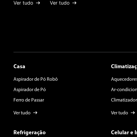
Ver tudo
Ver tudo
Escreva uma avaliação
ENVIAR AVALIAÇÃO
Casa
Climatiza
Aspirador de Pó Robô
Aquecedore
Aspirador de Pó
Ar-condicio
Ferro de Passar
Climatizador
Ver tudo
Ver tudo
Refrigeração
Celular e 