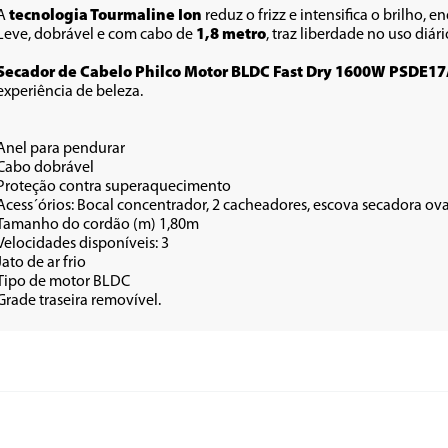
A 
tecnologia Tourmaline Ion
 reduz o frizz e intensifica o brilho, 
Leve, dobrável e com cabo de 
1,8 metro
, traz liberdade no uso diário
Secador de Cabelo Philco Motor BLDC Fast Dry 1600W PSDE17
experiência de beleza.
Anel para pendurar 
Cabo dobrável 
Proteção contra superaquecimento
Acess´órios: Bocal concentrador, 2 cacheadores, escova secadora ova
Tamanho do cordão (m) 1,80m
Velocidades disponíveis: 3
Jato de ar frio 
Tipo de motor BLDC
Grade traseira removível.