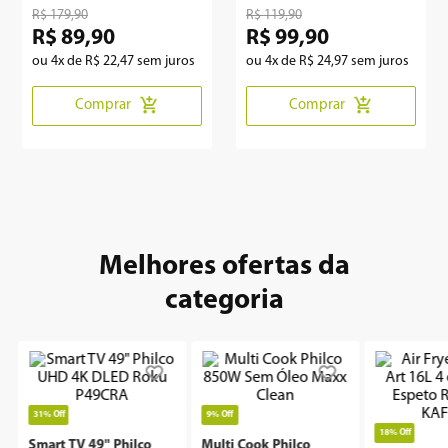
Bivolt
LED
R$
179
,
90
R$
119
,
90
R$
89
,
90
R$
99
,
90
ou
4
x de
R$
22
,
47
sem juros
ou
4
x de
R$
24
,
97
sem juros
Comprar
Comprar
Melhores ofertas da
categoria
31%
Off
9%
Off
18%
Off
Smart TV 49" Philco
Multi Cook Philco