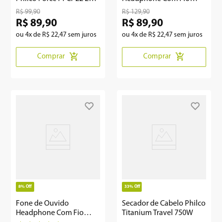
30Kg
Philco Extreme PFO02G
R$
99
,
90
R$
129
,
90
R$
89
,
90
R$
89
,
90
ou
4
x de
R$
22
,
47
sem juros
ou
4
x de
R$
22
,
47
sem juros
Comprar
Comprar
8%
Off
33%
Off
Fone de Ouvido
Secador de Cabelo Philco
Headphone Com Fio
Titanium Travel 750W