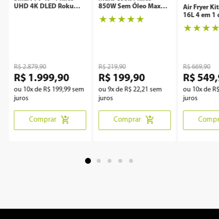
UHD 4K DLED Roku
850W Sem Óleo Maxx
Air Fryer Ki
P49CRA
Clean
16L 4 em 1 
★
★
★
★
★
Rotisserie 
★
★
★
R$
2
.
879
,
90
R$
219
,
90
R$
669
,
90
R$
1
.
999
,
90
R$
199
,
90
R$
549
,
ou
10
x de
R$
199
,
99
sem
ou
9
x de
R$
22
,
21
sem
ou
10
x de
R
juros
juros
juros
Comprar
Comprar
Compr