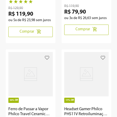
Philco Extreme PFO02P
★
★
★
★
★
R$
119
,
90
R$
129
,
90
R$
79
,
90
R$
119
,
90
ou
3
x de
R$
26
,
63
sem juros
ou
5
x de
R$
23
,
98
sem juros
Comprar
Comprar
50%
Off
17%
Off
Ferro de Passar a Vapor
Headset Gamer Philco
Philco Travel Ceramic
PHS11V Retroiluminação