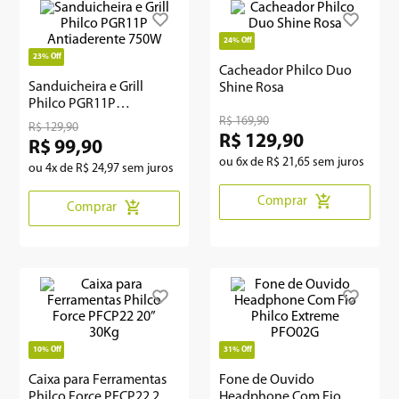
8
º
geladeira
24%
Off
23%
Off
9
º
microondas
Cacheador Philco Duo
Sanduicheira e Grill
Shine Rosa
Philco PGR11P
10
º
12000
Antiaderente 750W
R$
169
,
90
R$
129
,
90
R$
129
,
90
R$
99
,
90
ou
6
x de
R$
21
,
65
sem juros
ou
4
x de
R$
24
,
97
sem juros
Comprar
Comprar
10%
Off
31%
Off
Caixa para Ferramentas
Fone de Ouvido
Philco Force PFCP22 20”
Headphone Com Fio