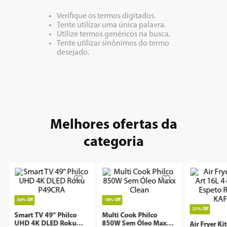
Verifique os termos digitados.
8
º
embutir
Tente utilizar uma única palavra.
Utilize termos genéricos na busca.
9
º
geladeira
Tente utilizar sinônimos do termo
desejado.
10
º
microondas
Melhores ofertas da
categoria
34%
Off
18%
Off
21%
Off
Smart TV 49" Philco
Multi Cook Philco
UHD 4K DLED Roku
850W Sem Óleo Maxx
Air Fryer Ki