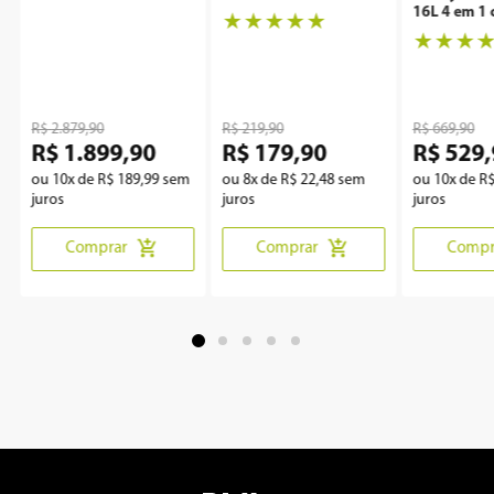
P49CRA
Clean
16L 4 em 1 
★
★
★
★
★
Rotisserie 
★
★
★
R$
2
.
879
,
90
R$
219
,
90
R$
669
,
90
R$
1
.
899
,
90
R$
179
,
90
R$
529
,
ou
10
x de
R$
189
,
99
sem
ou
8
x de
R$
22
,
48
sem
ou
10
x de
R
juros
juros
juros
Comprar
Comprar
Compr