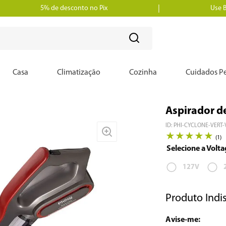
5% de desconto no Pix
Use 
?
Casa
Climatização
Cozinha
Cuidados Pe
Aspirador de
ID
:
PHI-CYCLONE-VERT-
★
★
★
★
★
(
1
)
127V
Produto Indi