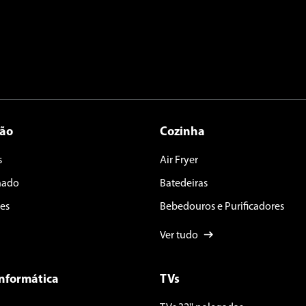
ção
Cozinha
s
Air Fryer
nado
Batedeiras
es
Bebedouros e Purificadores
Ver tudo
Informática
TVs