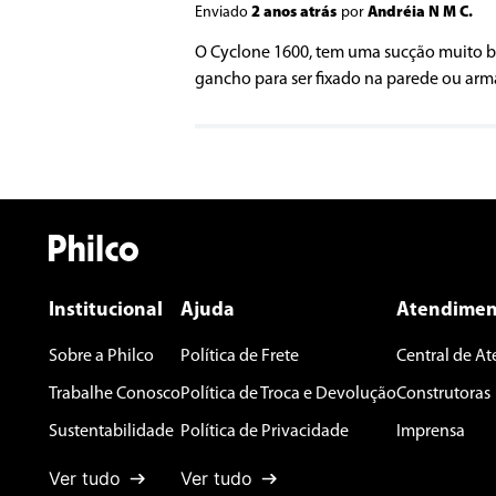
Enviado
2 anos atrás
por
Andréia N M C.
O Cyclone 1600, tem uma sucção muito bo
gancho para ser fixado na parede ou armar
Avalie o produto de 1 a 5 estrelas
★
★
★
★
★
Seu nome
Endereço de email
Institucional
Ajuda
Atendimen
Escreva uma avaliação
Sobre a Philco
Política de Frete
Central de A
Trabalhe Conosco
Política de Troca e Devolução
Construtoras
Sustentabilidade
Política de Privacidade
Imprensa
Ver tudo
Ver tudo