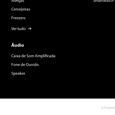
Adegas
Smartwatch
Cervejeiras
Freezers
Ver tudo
Áudio
Caixa de Som Amplificada
Fone de Ouvido
Speaker
© Copyrig
Rua Palmei