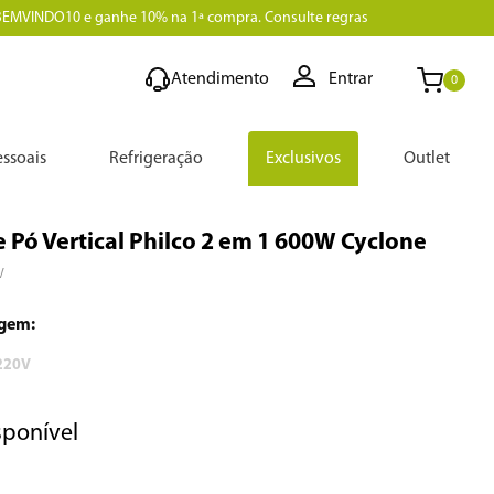
BEMVINDO10 e ganhe 10% na 1ª compra. Consulte regras
Atendimento
Entrar
0
ssoais
Refrigeração
Exclusivos
Outlet
 Pó Vertical Philco 2 em 1 600W Cyclone
V
220V
sponível