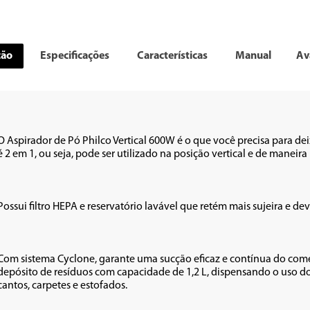
ção
Especificações
Características
Manual
Av
O Aspirador de Pó Philco Vertical 600W é o que você precisa para deixa
é 2 em 1, ou seja, pode ser utilizado na posição vertical e de maneira po
Possui filtro HEPA e reservatório lavável que retém mais sujeira e de
Com sistema Cyclone, garante uma sucção eficaz e contínua do começo
depósito de resíduos com capacidade de 1,2 L, dispensando o uso do
cantos, carpetes e estofados. 
