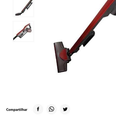
9
º
geladeira
10
º
inverter
Compartilhar