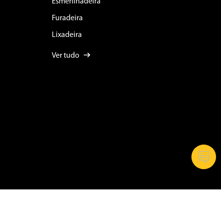
Esmerilhadeira
Furadeira
Lixadeira
Ver tudo
356/0002-87