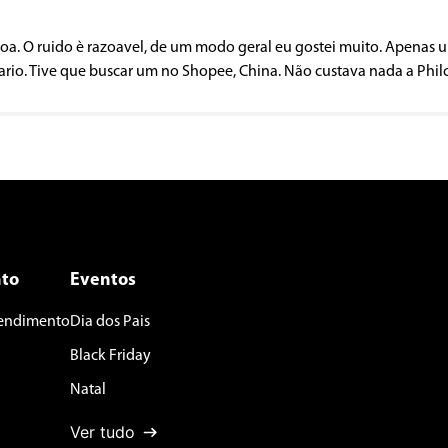
a. O ruido è razoavel, de um modo geral eu gostei muito. Apenas u
io. Tive que buscar um no Shopee, China. Não custava nada a Philco 
to
Eventos
tendimento
Dia dos Pais
Black Friday
Natal
Ver tudo