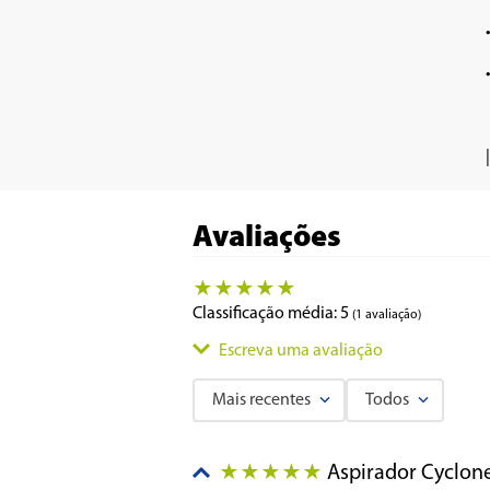
|
Avaliações
★
★
★
★
★
Classificação média: 5
(1 avaliação)
Escreva uma avaliação
Mais recentes
Todos
Adicionar avaliação
Aspirador Cyclon
★
★
★
★
★
Título