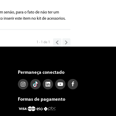
m senão, para o fato de não ter um
inserir este item no kit de acessorios.
1 - 1
de
1
Permaneça conectado
Formas de pagamento