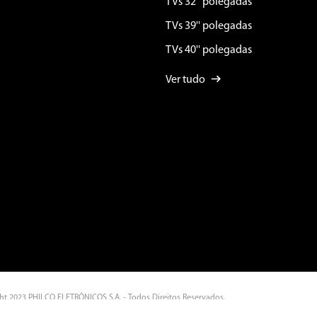
TVs 32'' polegadas
TVs 39'' polegadas
TVs 40'' polegadas
Ver tudo
ht 2023 PHILCO ELETRÔNICOS S.A. - Todos Direitos Reservados.
ra Do Miriti, Nº 287 - Gilberto Mestrinho - CEP: 69.075-215 Manaus - AM - CNPJ: 11.283.