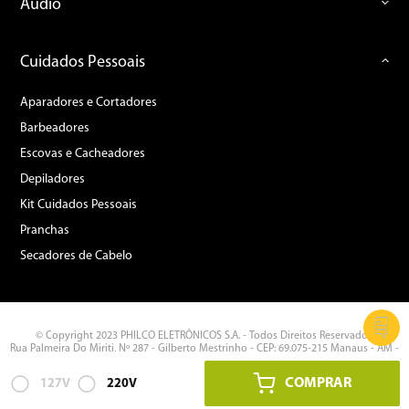
Áudio
Cuidados Pessoais
Aparadores e Cortadores
Barbeadores
Escovas e Cacheadores
Depiladores
Kit Cuidados Pessoais
Pranchas
Secadores de Cabelo
© Copyright 2023 PHILCO ELETRÔNICOS S.A. - Todos Direitos Reservados.
Rua Palmeira Do Miriti, Nº 287 - Gilberto Mestrinho - CEP: 69.075-215 Manaus - AM -
CNPJ: 11.283.356/0002-87
COMPRAR
127V
220V