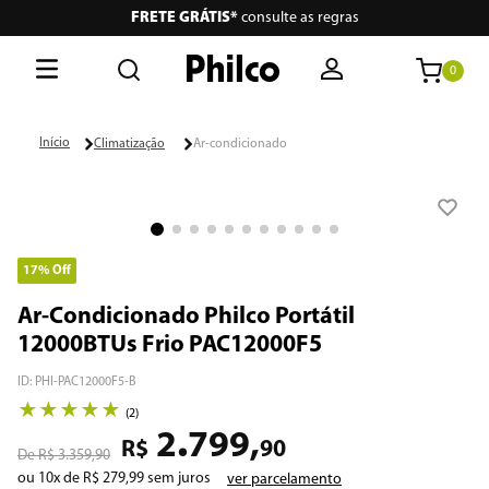
FRETE GRÁTIS*
consulte as regras
0
O que está buscando hoje?
Climatização
Ar-condicionado
Termos mais buscados
1
º
philco
2
º
lava seca
17%
Off
3
º
escova secadora
Ar-Condicionado Philco Portátil
12000BTUs Frio PAC12000F5
4
º
air fryer
ID
:
PHI-PAC12000F5-B
5
º
aspiradores
★
★
★
★
★
(
2
)
.
2
799
,
6
º
portátil
R$
90
R$
3
.
359
,
90
ou
10
x de
R$
279
,
99
sem juros
ver parcelamento
7
º
vertical