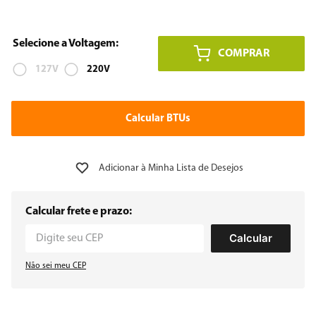
8
º
embutir
COMPRAR
9
º
geladeira
127V
220V
10
º
microondas
Calcular frete e prazo:
Calcular
Não sei meu CEP