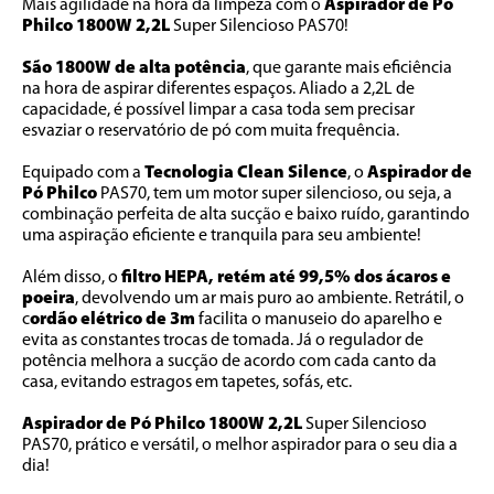
Mais agilidade na hora da limpeza com o
 Aspirador de Pó 
Philco 1800W 2,2L
 Super Silencioso PAS70! 
São 1800W de alta potência
, que garante mais eficiência 
na hora de aspirar diferentes espaços. Aliado a 2,2L de 
capacidade, é possível limpar a casa toda sem precisar 
esvaziar o reservatório de pó com muita frequência. 
Equipado com a 
Tecnologia Clean Silence
, o 
Aspirador de 
Pó Philco
 PAS70, tem um motor super silencioso, ou seja, a 
combinação perfeita de alta sucção e baixo ruído, garantindo 
uma aspiração eficiente e tranquila para seu ambiente! 
Além disso, o 
filtro HEPA, retém até 99,5% dos ácaros e 
poeira
, devolvendo um ar mais puro ao ambiente. Retrátil, o 
c
ordão elétrico de 3m
 facilita o manuseio do aparelho e 
evita as constantes trocas de tomada. Já o regulador de 
potência melhora a sucção de acordo com cada canto da 
casa, evitando estragos em tapetes, sofás, etc. 
Aspirador de Pó Philco 1800W 2,2L
 Super Silencioso 
PAS70, prático e versátil, o melhor aspirador para o seu dia a 
dia! 