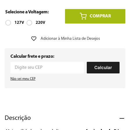
8
º
embutir
COMPRAR
9
º
127V
geladeira
220V
10
º
microondas
Calcular frete e prazo:
Calcular
Não sei meu CEP
Descrição