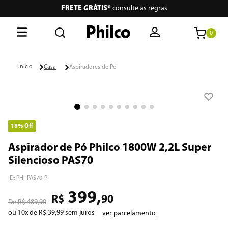
FRETE GRÁTIS*
consulte as regras
0
O que está buscando hoje?
Casa
Aspiradores de Pó
Termos mais buscados
1
º
philco
2
º
lava seca
18%
Off
3
º
escova secadora
Aspirador de Pó Philco 1800W 2,2L Super
Silencioso PAS70
4
º
air fryer
ID
:
PHI-PAS70-P
5
º
aspiradores
399
,
R$
90
R$
489
,
90
6
º
portátil
ou
10
x de
R$
39
,
99
sem juros
ver parcelamento
7
º
vertical