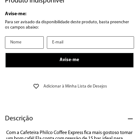
Produto Indisponível
8
º
12000
9
º
geladeira
10
º
inverter
Descrição
Com a Cafeteira Philco Coffee Express fica mais gostoso tomar 
um bom café! Ela conta com pressão de 15 bar, ideal para 