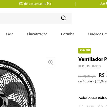
5% de desconto no Pix
Use 
?
Casa
Climatização
Cozinha
Cuidados Pe
23%
Off
Ventilador P
ID
:
PHI-PVT400P-P2
R$
R$
349
,
90
ou
10
x de
R$
26
,
99
s