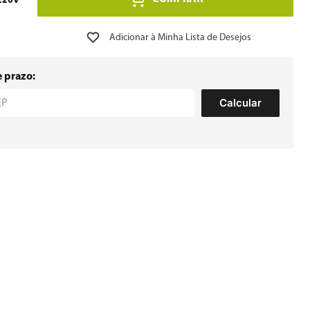
220V
e prazo:
Calcular