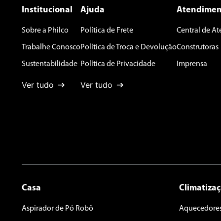
Seu nome
Institucional
Ajuda
Atendimen
Sobre a Philco
Política de Frete
Central de A
Endereço de email
Trabalhe Conosco
Política de Troca e Devolução
Construtoras
Sustentabilidade
Política de Privacidade
Imprensa
Ver tudo
Ver tudo
Escreva uma avaliação
ENVIAR AVALIAÇÃO
Casa
Climatiza
Aspirador de Pó Robô
Aquecedore