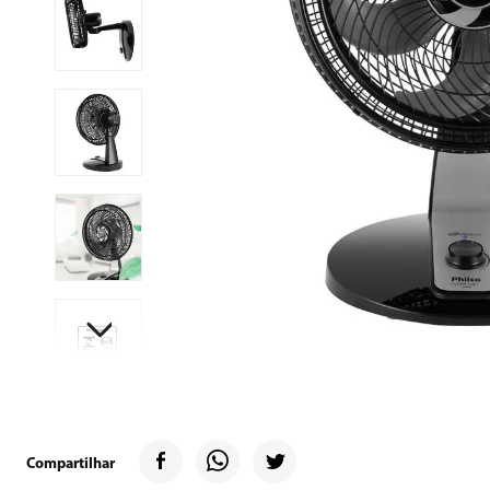
9
º
air fryer
10
º
retrô
Compartilhar