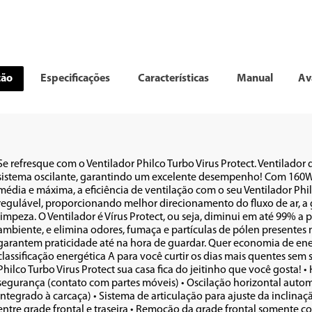
ção
Especificações
Características
Manual
Av
Se refresque com o Ventilador Philco Turbo Virus Protect. Ventilador 
sistema oscilante, garantindo um excelente desempenho! Com 160W d
média e máxima, a eficiência de ventilação com o seu Ventilador Philc
regulável, proporcionando melhor direcionamento do fluxo de ar, a gr
limpeza. O Ventilador é Vírus Protect, ou seja, diminui em até 99% a p
ambiente, e elimina odores, fumaça e partículas de pólen presentes no
garantem praticidade até na hora de guardar. Quer economia de energ
classificação energética A para você curtir os dias mais quentes sem
Philco Turbo Virus Protect sua casa fica do jeitinho que você gosta! 
segurança (contato com partes móveis) • Oscilação horizontal auto
integrado à carcaça) • Sistema de articulação para ajuste da inclinaçã
entre grade frontal e traseira • Remoção da grade frontal somente 