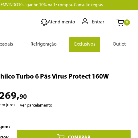
BEMVINDO10 e ganhe 10% na 1ª compra. Consulte regras
Atendimento
Entrar
0
ssoais
Refrigeração
Exclusivos
Outlet
hilco Turbo 6 Pás Virus Protect 160W
269
,
90
em juros
ver parcelamento
COMPRAR