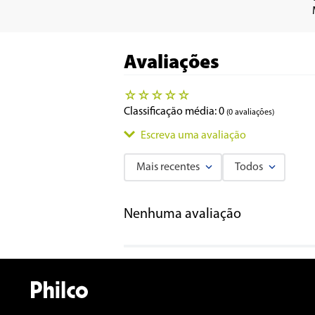
Avaliações
☆
☆
☆
☆
☆
Classificação média: 0
(0 avaliações)
Escreva uma avaliação
Mais recentes
Todos
Adicionar avaliação
Nenhuma avaliação
Título
Avalie o produto de 1 a 5 estrelas
★
★
★
★
★