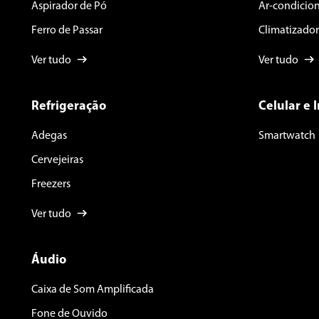
Aspirador de Pó
Ar-condicio
Ferro de Passar
Climatizador
Ver tudo
Ver tudo
Refrigeração
Celular e 
Adegas
Smartwatch
Cervejeiras
Freezers
Ver tudo
Áudio
Caixa de Som Amplificada
Fone de Ouvido