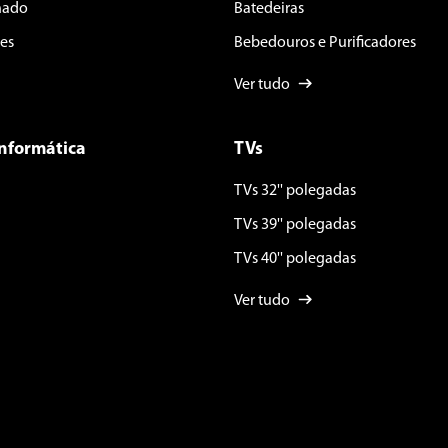
nado
Batedeiras
es
Bebedouros e Purificadores
Ver tudo
Informática
TVs
TVs 32'' polegadas
TVs 39'' polegadas
TVs 40'' polegadas
Ver tudo