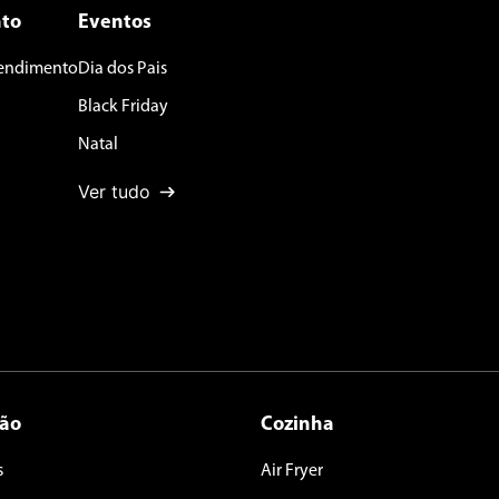
to
Eventos
tendimento
Dia dos Pais
Black Friday
Natal
Ver tudo
ção
Cozinha
s
Air Fryer