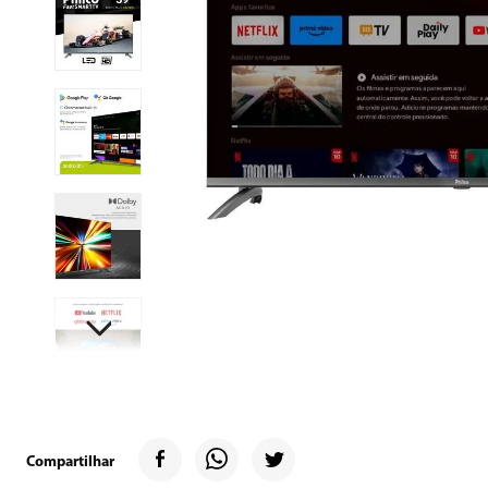
9
º
geladeira
10
º
microondas
Compartilhar