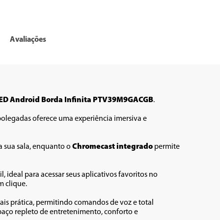
Avaliações
 LED Android Borda Infinita PTV39M9GACGB
.
 polegadas oferece uma experiência imersiva e 
 sua sala, enquanto o 
Chromecast integrado
 permite 
 dessa Smart TV garante desempenho ágil, ideal para acessar seus aplicativos favoritos no 
 clique. 
is prática, permitindo comandos de voz e total 
aço repleto de entretenimento, conforto e 