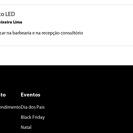
co LED
eixeira Lima
ocar na barbearia e na recepção consultório
to
Eventos
tendimento
Dia dos Pais
Black Friday
Natal