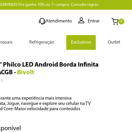
BEMVINDO10 e ganhe 10% na 1ª compra. Consulte regras
Atendimento
Entrar
0
ssoais
Refrigeração
Exclusivos
Outlet
 Philco LED Android Borda Infinita
ACGB
-
Bivolt
-S
Garante uma experiência mais imersiva

sta, Jogue, navegue e explore seu celular na TV

d Core: Maior velocidade para conteúdos
sponível