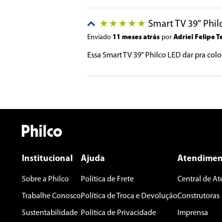
★
★
★
★
★
Seu nome
Smart TV 39" Phil
★
★
★
★
★
Enviado
11 meses atrás
por
Adriel Felipe T
Essa Smart TV 39" Philco LED dar pra col
Endereço de email
Escreva uma avaliação
Institucional
Ajuda
Atendimen
ENVIAR AVALIAÇÃO
Sobre a Philco
Política de Frete
Central de A
Trabalhe Conosco
Política de Troca e Devolução
Construtoras
Sustentabilidade
Política de Privacidade
Imprensa