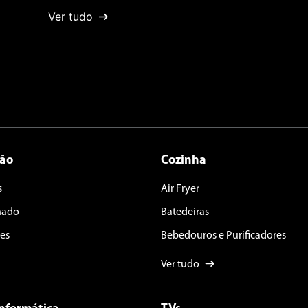
Ver tudo
ção
Cozinha
s
Air Fryer
nado
Batedeiras
es
Bebedouros e Purificadores
Ver tudo