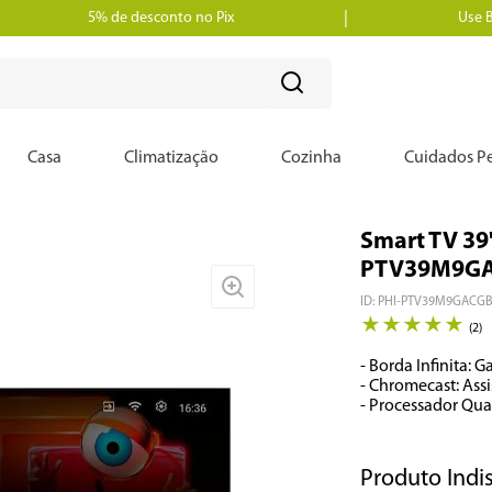
5% de desconto no Pix
Use 
?
Casa
Climatização
Cozinha
Cuidados Pe
Smart TV 39"
PTV39M9G
ID
:
PHI-PTV39M9GACGB
★
★
★
★
★
(
2
)
- Borda Infinita: 
- Chromecast: Assi
- Processador Qua
Produto Indi