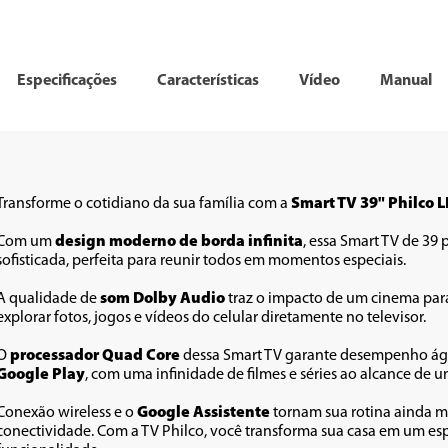
Especificações
Características
Vídeo
Manual
Transforme o cotidiano da sua família com a 
Smart TV 39" Philco
Com um 
design moderno de borda infinita
, essa Smart TV de 39
sofisticada, perfeita para reunir todos em momentos especiais. 
A qualidade de 
som Dolby Audio
 traz o impacto de um cinema para
explorar fotos, jogos e vídeos do celular diretamente no televisor. 
O 
processador Quad Core
Google Play
, com uma infinidade de filmes e séries ao alcance de um
Conexão wireless e o 
Google Assistente 
tornam sua rotina ainda ma
conectividade. Com a TV Philco, você transforma sua casa em um esp