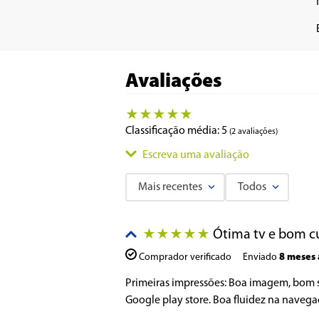
Avaliações
★
★
★
★
★
Classificação média: 5
(2 avaliações)
Escreva uma avaliação
Mais recentes
Todos
Adicionar avaliação
Ótima tv e bom c
★
★
★
★
★
Título
Comprador verificado
Enviado
8 meses 
Primeiras impressões: Boa imagem, bom s
Avalie o produto de 1 a 5 estrelas
Google play store. Boa fluidez na navegaç