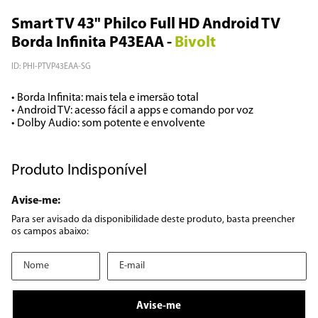
Smart TV 43" Philco Full HD Android TV
8
º
embutir
Borda Infinita P43EAA
-
Bivolt
9
º
microondas
ID
:
PHI-PTVP43EAA-SG
10
º
multiprocessador
• Borda Infinita: mais tela e imersão total

• Android TV: acesso fácil a apps e comando por voz

• Dolby Audio: som potente e envolvente
Produto Indisponível