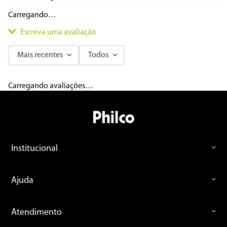
Carregando…
Escreva uma avaliação
Mais recentes
Todos
Adicionar avaliação
Carregando avaliações…
Título
Avalie o produto de 1 a 5 estrelas
Institucional
★
★
★
★
★
Seu nome
Ajuda
Endereço de email
Atendimento