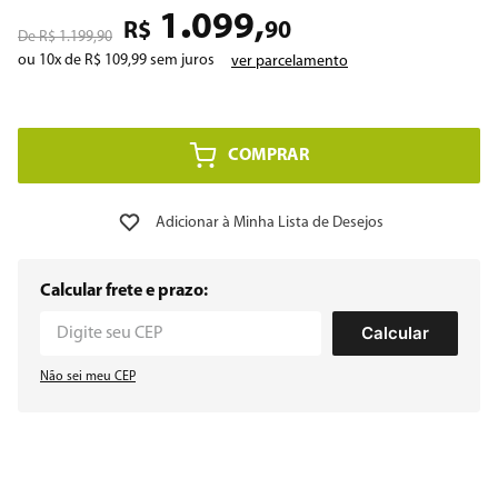
.
1
099
,
R$
90
R$
1
.
199
,
90
8
º
embutir
ou
10
x de
R$
109
,
99
sem juros
ver parcelamento
9
º
microondas
10
º
multiprocessador
COMPRAR
Calcular frete e prazo:
Calcular
Não sei meu CEP