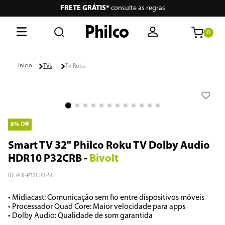
FRETE GRÁTIS*
consulte as regras
0
O que está buscando hoje?
TVs
Tv Roku
Termos mais buscados
1
º
philco
2
º
air fryer
8%
Off
3
º
lava seca
Smart TV 32" Philco Roku TV Dolby Audio
HDR10 P32CRB
-
Bivolt
4
º
aspiradores
ID
:
PHI-P32CRB-SG
5
º
geladeira
• Midiacast: Comunicação sem fio entre dispositivos móveis

6
º
portátil
• Processador Quad Core: Maior velocidade para apps

• Dolby Audio: Qualidade de som garantida
7
º
vertical