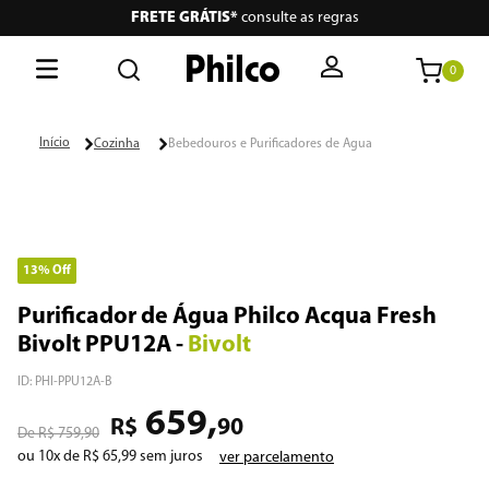
FRETE GRÁTIS*
consulte as regras
0
Cozinha
Bebedouros e Purificadores de Agua
13%
Off
Purificador de Água Philco Acqua Fresh
Bivolt PPU12A
-
Bivolt
ID
:
PHI-PPU12A-B
659
,
R$
90
R$
759
,
90
ou
10
x de
R$
65
,
99
sem juros
ver parcelamento