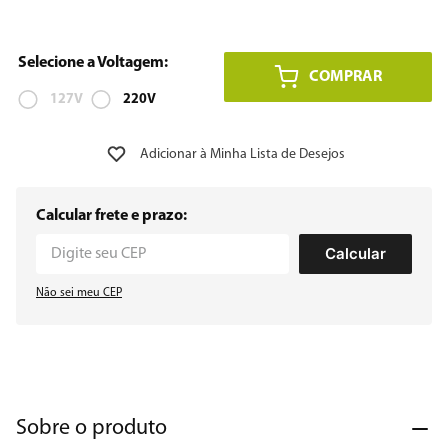
8
º
geladeira
COMPRAR
9
º
microondas
127V
220V
10
º
12000
Calcular frete e prazo:
Calcular
Não sei meu CEP
Sobre o produto