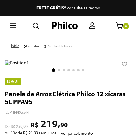
FRETE GRÁTIS*
consulte as regras
0
O que está buscando hoje?
Cozinha
Panelas Elétricas
Termos mais buscados
1
º
lava seca
2
º
philco
15%
Off
3
º
portátil
Panela de Arroz Elétrica Philco 12 xícaras
4
º
air fryer
5L PPA95
5
º
vertical
ID
:
PHI-PPA95-PI
219
,
6
º
embutir
R$
90
R$
259
,
90
ou
10
x de
R$
21
,
99
sem juros
ver parcelamento
7
º
aspiradores