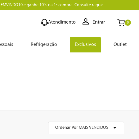
BEMVINDO10 e ganhe 10% na 1ª compra. Consulte regras
Atendimento
Entrar
0
ssoais
Refrigeração
Exclusivos
Outlet
Ordenar Por
MAIS VENDIDOS