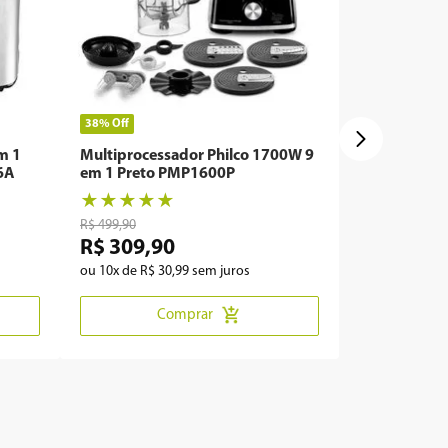
38%
Off
em 1
Multiprocessador Philco 1700W 9
6A
em 1 Preto PMP1600P
★
★
★
★
★
R$
499
,
90
R$
309
,
90
ou
10
x de
R$
30
,
99
sem juros
Comprar