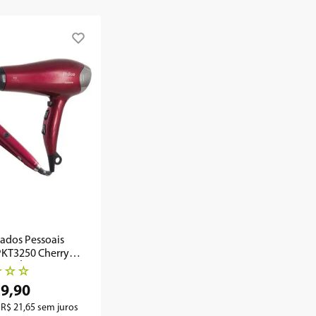
dados Pessoais
PKT3250 Cherry
ine Íon - Outlet
☆
☆
☆
29
,
90
e
R$
21
,
65
sem juros