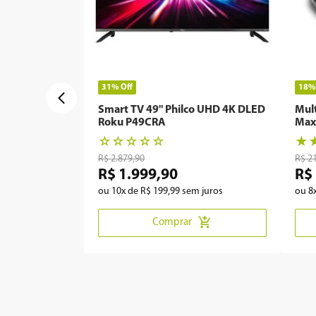
31%
Off
18
Smart TV 49" Philco UHD 4K DLED
Mul
Roku P49CRA
Max
☆
☆
☆
☆
☆
★
R$
2
.
879
,
90
R$
2
R$
1
.
999
,
90
R$
ou
10
x de
R$
199
,
99
sem juros
ou
8
Comprar