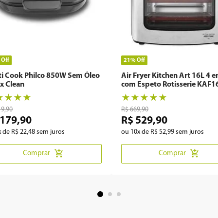
%
Off
21%
Off
ti Cook Philco 850W Sem Óleo
Air Fryer Kitchen Art 16L 4 
x Clean
com Espeto Rotisserie KAF1
★
★
★
★
★
★
★
★
★
19
,
90
R$
669
,
90
179
,
90
R$
529
,
90
x de
R$
22
,
48
sem juros
ou
10
x de
R$
52
,
99
sem juros
Comprar
Comprar