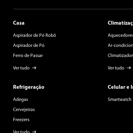
Casa
Climatiza
Aspirador de Pó Robô
Aquecedore
Aspirador de Pó
Ar-condicio
Ferro de Passar
Climatizador
Ver tudo
Ver tudo
Refrigeração
Celular e 
Adegas
Smartwatch
Cervejeiras
Freezers
Ver tudo