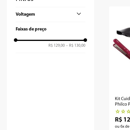
9
º
microondas
Voltagem
10
º
12000
127V
Faixas de preço
R$ 129,00
–
R$ 130,00
Kit Cui
Philco 
Tourmal
☆
☆
R$
1
ou
6
x d