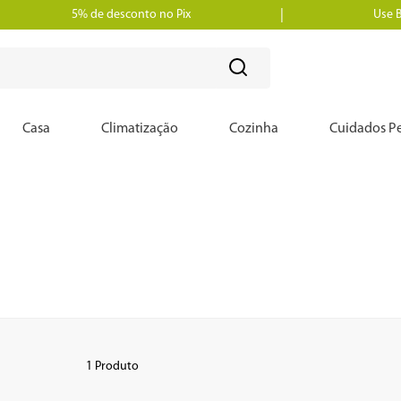
5% de desconto no Pix
Use 
?
Casa
Climatização
Cozinha
Cuidados Pe
1
Produto