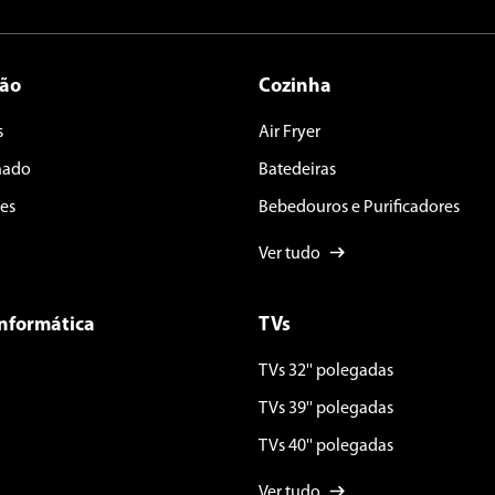
ção
Cozinha
s
Air Fryer
nado
Batedeiras
es
Bebedouros e Purificadores
Ver tudo
Informática
TVs
TVs 32'' polegadas
TVs 39'' polegadas
TVs 40'' polegadas
Ver tudo