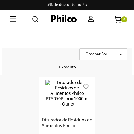
5% de desconto no Pix
0
O que está buscando hoje?
Termos mais buscados
Ordenar Por
MAIS VENDIDOS
1
º
lava seca
1
Produto
2
º
philco
3
º
portátil
4
º
air fryer
5
º
vertical
Triturador de Resíduos de
6
º
embutir
Alimentos Philco
PTA050P Inox 1000ml -
7
º
aspiradores