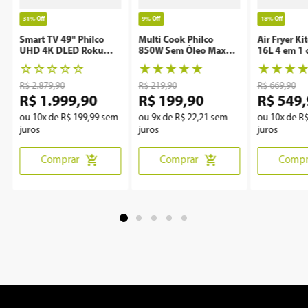
31%
Off
9%
Off
18%
Off
Smart TV 49" Philco
Multi Cook Philco
Air Fryer Ki
UHD 4K DLED Roku
850W Sem Óleo Maxx
16L 4 em 1 
P49CRA
Clean
Rotisserie 
☆
☆
☆
☆
☆
★
★
★
★
★
★
★
★
R$
2
.
879
,
90
R$
219
,
90
R$
669
,
90
R$
1
.
999
,
90
R$
199
,
90
R$
549
,
ou
10
x de
R$
199
,
99
sem
ou
9
x de
R$
22
,
21
sem
ou
10
x de
R
juros
juros
juros
Comprar
Comprar
Compr