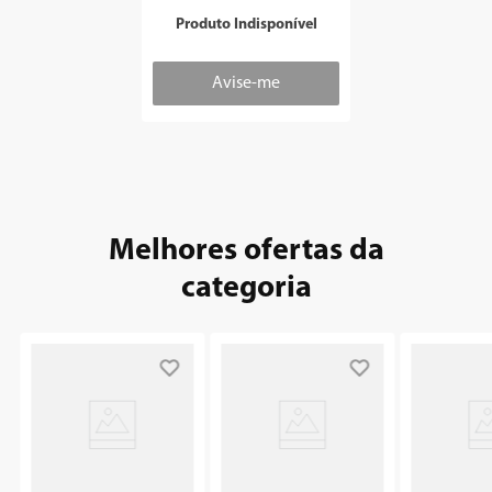
Outlet
Produto Indisponível
8
º
geladeira
9
º
microondas
10
º
12000
Melhores ofertas da
categoria