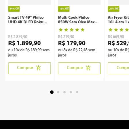
34%
Off
18%
Off
21%
Off
Smart TV 49" Philco
Multi Cook Philco
Air Fryer Ki
UHD 4K DLED Roku
850W Sem Óleo Maxx
16L 4 em 1 
P49CRA
Clean
Rotisserie 
★
★
★
★
★
★
★
★
R$
2
.
879
,
90
R$
219
,
90
R$
669
,
90
R$
1
.
899
,
90
R$
179
,
90
R$
529
,
ou
10
x de
R$
189
,
99
sem
ou
8
x de
R$
22
,
48
sem
ou
10
x de
R
juros
juros
juros
Comprar
Comprar
Compr