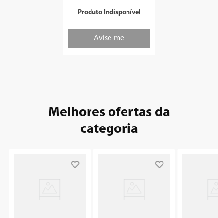
7
º
vertical
Produto Indisponível
8
º
embutir
9
º
geladeira
10
º
microondas
Melhores ofertas da
categoria