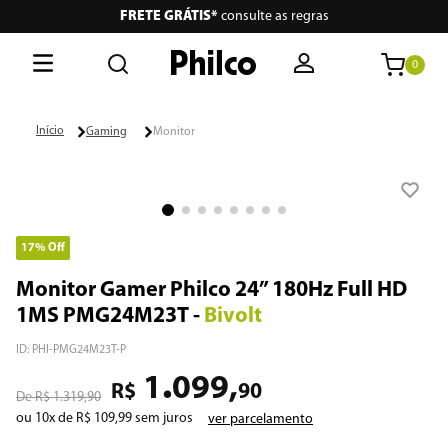
FRETE GRÁTIS*
consulte as regras
0
O que está buscando hoje?
Gaming
Monitor
Termos mais buscados
1
º
lava seca
2
º
philco
17%
Off
3
º
portátil
Monitor Gamer Philco 24” 180Hz Full HD
1MS PMG24M23T
-
Bivolt
4
º
vertical
ID
:
PHI-PMG24M23T-P
5
º
embutir
.
1
099
,
R$
90
R$
1
.
319
,
90
6
º
aspiradores
ou
10
x de
R$
109
,
99
sem juros
ver parcelamento
7
º
air fryer