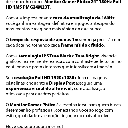
desempenho com o 
Monitor Gamer Philco 24” 180Hz Full 
HD 1MS PMG24M23T
. 
Com sua impressionante 
taxa de atualização de 180Hz
, 
você ganha a vantagem definitiva em jogos, antecipando 
movimentos e reagindo mais rápido do que nunca. 
O 
tempo de resposta de apenas 1ms
 entrega precisão em 
cada detalhe, tornando cada 
frame nítido
 e 
fluido
. 
Com a 
tecnologia IPS True Black
 e 
True Bright
, vivencie 
gráficos incrivelmente realistas, com contraste perfeito, brilho 
equilibrado e pretos intensos que intensificam a imersão. 
Sua 
resolução Full HD 1920x1080
 oferece imagens 
cristalinas, enquanto a 
Display Port 
assegura uma 
experiência visual de alto nível,
 com atualização 
otimizada para quadros perfeitos. 
O 
Monitor Gamer Philco
 é a escolha ideal para quem busca 
desempenho profissional, conectando você ao jogo com 
estilo, qualidade e a emoção de jogar no mais alto nível. 
Eleve seu setup agora mesmo!