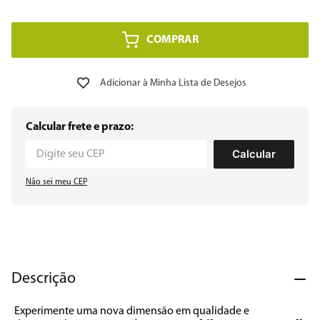
8
º
12000
COMPRAR
9
º
geladeira
10
º
inverter
Calcular frete e prazo:
Calcular
Não sei meu CEP
Descrição
Experimente uma nova dimensão em qualidade e 