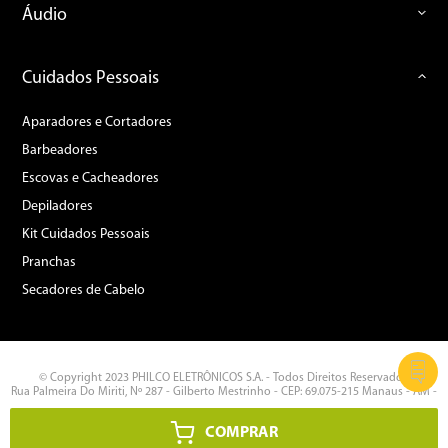
Áudio
Cuidados Pessoais
Aparadores e Cortadores
Barbeadores
Escovas e Cacheadores
Depiladores
Kit Cuidados Pessoais
Pranchas
Secadores de Cabelo
© Copyright 2023 PHILCO ELETRÔNICOS S.A. - Todos Direitos Reservados.
Rua Palmeira Do Miriti, Nº 287 - Gilberto Mestrinho - CEP: 69.075-215 Manaus - AM -
CNPJ: 11.283.356/0002-87
COMPRAR