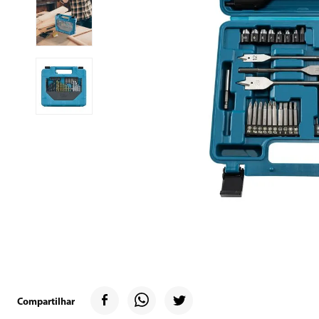
9
º
geladeira
10
º
microondas
Compartilhar