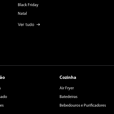
Black Friday
Natal
Ver tudo
ção
Cozinha
s
Air Fryer
nado
Batedeiras
es
Bebedouros e Purificadores