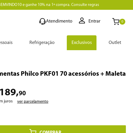
BEMVINDO10 e ganhe 10% na 1ª compra. Consulte regras
Atendimento
Entrar
0
ssoais
Refrigeração
Exclusivos
Outlet
amentas Philco PKF01 70 acessórios + Maleta
189
,
90
m juros
ver parcelamento
COMPRAR