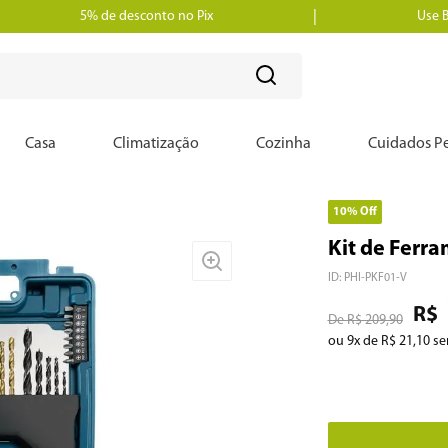
5% de desconto no Pix
Use 
?
Casa
Climatização
Cozinha
Cuidados Pe
10%
Off
Kit de Ferr
ID
:
PHI-PKF01-V
R$
R$
209
,
90
ou
9
x de
R$
21
,
10
se