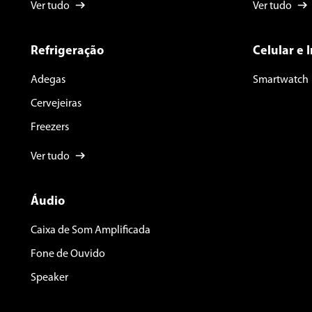
Ver tudo
Ver tudo
Refrigeração
Celular e 
Adegas
Smartwatch
Cervejeiras
Freezers
Ver tudo
Áudio
Caixa de Som Amplificada
Fone de Ouvido
Speaker