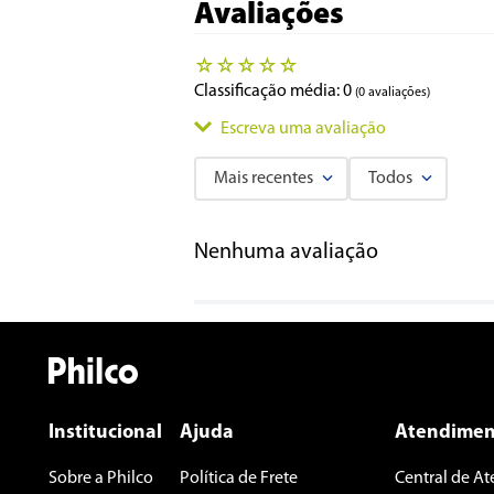
Avaliações
☆
☆
☆
☆
☆
Classificação média: 0
(0 avaliações)
Escreva uma avaliação
Mais recentes
Todos
Adicionar avaliação
Nenhuma avaliação
Título
Avalie o produto de 1 a 5 estrelas
★
★
★
★
★
Seu nome
Institucional
Ajuda
Atendimen
Sobre a Philco
Política de Frete
Central de A