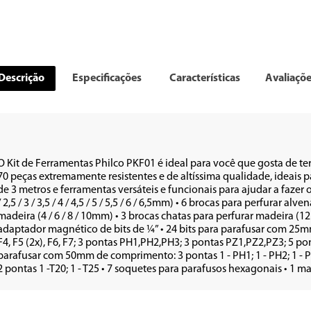
Descrição
Especificações
Características
Avaliaçõ
O Kit de Ferramentas Philco PKF01 é ideal para você que gosta de t
70 peças extremamente resistentes e de altíssima qualidade, ideais par
de 3 metros e ferramentas versáteis e funcionais para ajudar a fazer o 
/ 2,5 / 3 / 3,5 / 4 / 4,5 / 5 / 5,5 / 6 / 6,5mm) • 6 brocas para perfurar alve
madeira (4 / 6 / 8 / 10mm) • 3 brocas chatas para perfurar madeira (12 
adaptador magnético de bits de ¼” • 24 bits para parafusar com 25m
F4, F5 (2x), F6, F7; 3 pontas PH1,PH2,PH3; 3 pontas PZ1,PZ2,PZ3; 5 pon
parafusar com 50mm de comprimento: 3 pontas 1 - PH1; 1 - PH2; 1 - PH3; 
2 pontas 1 -T20; 1 - T25 • 7 soquetes para parafusos hexagonais • 1 m