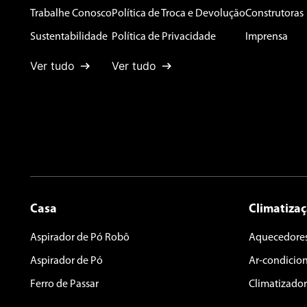
Endereço de email
Trabalhe Conosco
Política de Troca e Devolução
Construtoras
Sustentabilidade
Política de Privacidade
Imprensa
Ver tudo
Ver tudo
Escreva uma avaliação
ENVIAR AVALIAÇÃO
Casa
Climatiza
Aspirador de Pó Robô
Aquecedore
Aspirador de Pó
Ar-condicio
Ferro de Passar
Climatizador