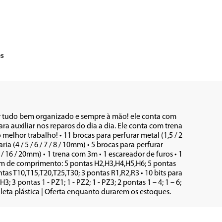
es
er tudo bem organizado e sempre à mão! ele conta com 
a auxiliar nos reparos do dia a dia. Ele conta com trena 
melhor trabalho! • 11 brocas para perfurar metal (1,5 / 2 
naria (4 / 5 / 6 / 7 / 8 / 10mm) • 5 brocas para perfurar 
/ 16 / 20mm) • 1 trena com 3m • 1 escareador de furos • 1 
m de comprimento: 5 pontas H2,H3,H4,H5,H6; 5 pontas 
tas T10,T15,T20,T25,T30; 3 pontas R1,R2,R3 • 10 bits para 
3 pontas 1 - PZ1; 1 - PZ2; 1 - PZ3; 2 pontas 1 – 4; 1 – 6; 
aleta plástica | Oferta enquanto durarem os estoques.