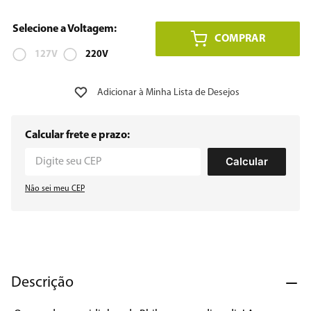
8
º
12000
COMPRAR
9
º
127V
geladeira
220V
10
º
inverter
Calcular frete e prazo:
Calcular
Não sei meu CEP
Descrição