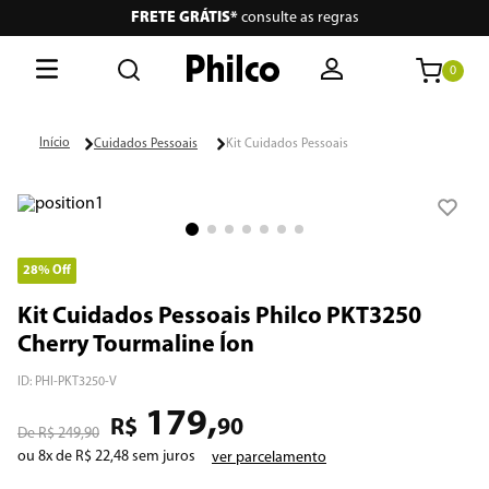
FRETE GRÁTIS*
consulte as regras
0
O que está buscando hoje?
Cuidados Pessoais
Kit Cuidados Pessoais
Termos mais buscados
1
º
lava seca
2
º
philco
28%
Off
3
º
portátil
Kit Cuidados Pessoais Philco PKT3250
Cherry Tourmaline Íon
4
º
vertical
ID
:
PHI-PKT3250-V
5
º
embutir
179
,
R$
90
R$
249
,
90
6
º
aspiradores
ou
8
x de
R$
22
,
48
sem juros
ver parcelamento
7
º
air fryer