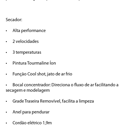
Secador:

•	Alta performance

•	2 velocidades

•	3 temperaturas

•	Pintura Tourmaline Íon

•	Função Cool shot, jato de ar frio

•	Bocal concentrador: Direciona o fluxo de ar facilitando a 
secagem e modelagem

•	Grade Traseira Removível, facilita a limpeza

•	Anel para pendurar

•	Cordão elétrico 1,9m
