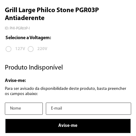
Grill Large Philco Stone PGR03P
8
º
12000
Antiaderente
9
º
geladeira
ID
:
PHI-PGR03P-I
10
º
inverter
127V
220V
Produto Indisponível