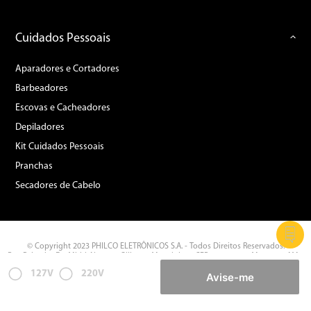
Cuidados Pessoais
Aparadores e Cortadores
Barbeadores
Escovas e Cacheadores
Depiladores
Kit Cuidados Pessoais
Pranchas
Secadores de Cabelo
© Copyright 2023 PHILCO ELETRÔNICOS S.A. - Todos Direitos Reservados.
Rua Palmeira Do Miriti, Nº 287 - Gilberto Mestrinho - CEP: 69.075-215 Manaus - AM -
CNPJ: 11.283.356/0002-87
127V
220V
Avise-me