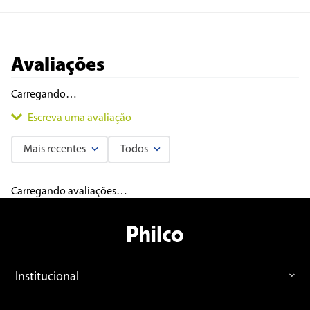
Avaliações
Carregando…
Escreva uma avaliação
Mais recentes
Todos
Adicionar avaliação
Carregando avaliações…
Título
Avalie o produto de 1 a 5 estrelas
Institucional
★
★
★
★
★
Seu nome