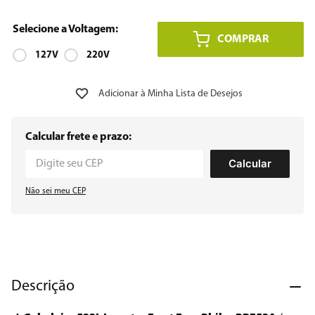
8
º
embutir
COMPRAR
9
º
127V
microondas
220V
10
º
multiprocessador
Calcular frete e prazo:
Calcular
Não sei meu CEP
Descrição