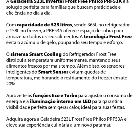
A 
Geladeira 523L Inverter Frost Free Philco PRF53A
 é a 
solução perfeita para famílias que buscam praticidade e 
eficiência no dia a dia.
Com 
capacidade de 523 litros
, sendo 365L no refrigerador 
e 158L no freezer, a PRF53A oferece espaço de sobra para 
armazenar todos os seus alimentos. A 
tecnologia Frost Free
evita o acúmulo de gelo, poupando seu tempo e esforço.
O 
sistema Smart Cooling
 do Refrigerador Frost Free 
distribui a temperatura uniformemente, mantendo seus 
alimentos frescos por mais tempo. Além disso, os sensores 
inteligentes do 
Smart Sensor
 evitam quedas de 
temperatura, melhorando o resfriamento do freezer em até 
20%.
Aproveite as 
funções Eco e Turbo
 para ajustar o consumo de 
energia e a 
iluminação interna em LED
 para garantir a 
visibilidade perfeita sem gerar calor, ideal para suas festas.
Adquira agora a Geladeira 523L Frost Free Philco PRF53A e 
eleve sua experiência culinária a um novo patamar.