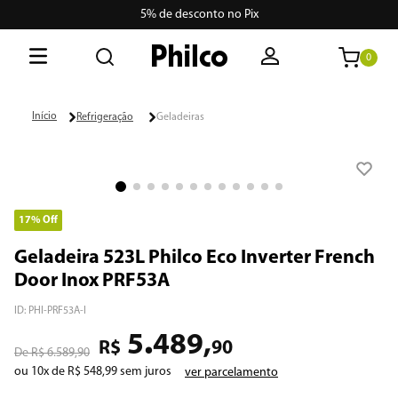
5% de desconto no Pix
0
O que está buscando hoje?
Refrigeração
Geladeiras
Termos mais buscados
1
º
philco
2
º
air fryer
17%
Off
3
º
lava seca
Geladeira 523L Philco Eco Inverter French
Door Inox PRF53A
4
º
aspiradores
ID
:
PHI-PRF53A-I
5
º
geladeira
.
5
489
,
R$
90
R$
6
.
589
,
90
6
º
portátil
ou
10
x de
R$
548
,
99
sem juros
ver parcelamento
7
º
vertical