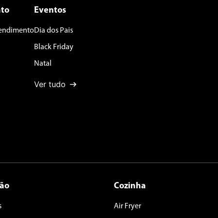
to
Eventos
tendimento
Dia dos Pais
Black Friday
Natal
Ver tudo
ção
Cozinha
s
Air Fryer