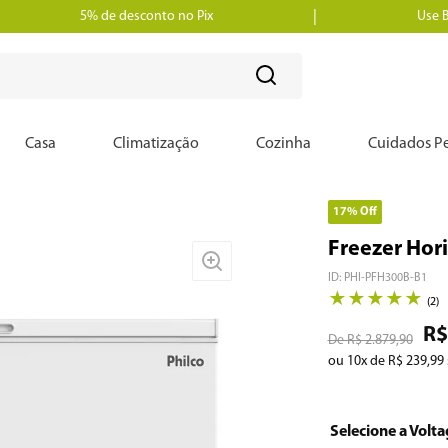
5% de desconto no Pix
Use 
?
Casa
Climatização
Cozinha
Cuidados Pe
17%
Off
Freezer Hor
ID
:
PHI-PFH300B-B1
★
★
★
★
★
(
2
)
R$
R$
2
.
879
,
90
ou
10
x de
R$
239
,
99