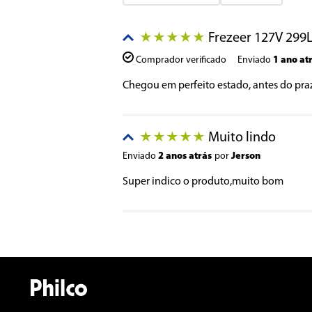
Adicionar avaliação
Frezeer 127V 299L
★
★
★
★
★
Título
Comprador verificado
Enviado
1 ano at
Chegou em perfeito estado, antes do pra
Avalie o produto de 1 a 5 estrelas
★
★
★
★
★
Muito lindo
★
★
★
★
★
Seu nome
Enviado
2 anos atrás
por
Jerson
Super indico o produto,muito bom
Endereço de email
Escreva uma avaliação