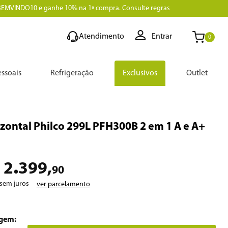
BEMVINDO10 e ganhe 10% na 1ª compra. Consulte regras
Atendimento
Entrar
0
ssoais
Refrigeração
Exclusivos
Outlet
izontal Philco 299L PFH300B 2 em 1 A e A+
.
2
399
,
90
sem juros
ver parcelamento