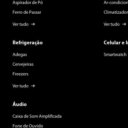
Aspirador de Pó
Ar-condicio
Ferro de Passar
Climatizador
Ver tudo
Ver tudo
Refrigeração
Celular e 
Adegas
Smartwatch
Cervejeiras
Freezers
Ver tudo
Áudio
Caixa de Som Amplificada
Fone de Ouvido