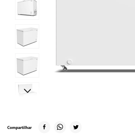
9
º
geladeira
10
º
inverter
Compartilhar