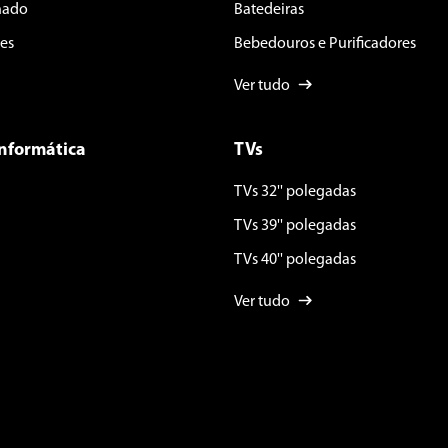
nado
Batedeiras
es
Bebedouros e Purificadores
Ver tudo
Informática
TVs
TVs 32'' polegadas
TVs 39'' polegadas
TVs 40'' polegadas
Ver tudo