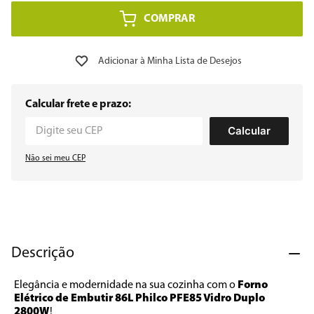
COMPRAR
8
º
embutir
9
º
microondas
10
º
multiprocessador
Calcular frete e prazo:
Calcular
Não sei meu CEP
Descrição
Elegância e modernidade na sua cozinha com o 
Forno 
Elétrico de Embutir 86L Philco PFE85 Vidro Duplo 
2800W
! 