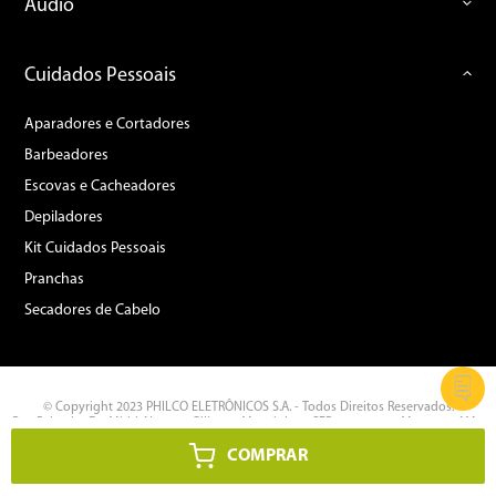
Áudio
Cuidados Pessoais
Aparadores e Cortadores
Barbeadores
Escovas e Cacheadores
Depiladores
Kit Cuidados Pessoais
Pranchas
Secadores de Cabelo
© Copyright 2023 PHILCO ELETRÔNICOS S.A. - Todos Direitos Reservados.
Rua Palmeira Do Miriti, Nº 287 - Gilberto Mestrinho - CEP: 69.075-215 Manaus - AM -
CNPJ: 11.283.356/0002-87
COMPRAR