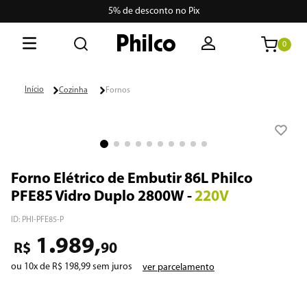
5% de desconto no Pix
0
O que está buscando hoje?
Cozinha
Fornos
Termos mais buscados
1
º
philco
2
º
air fryer
Forno Elétrico de Embutir 86L Philco
PFE85 Vidro Duplo 2800W
-
220V
3
º
lava seca
ID
:
PHI-PFE85-P
4
º
aspiradores
.
1
989
,
R$
90
5
º
geladeira
ou
10
x de
R$
198
,
99
sem juros
ver parcelamento
6
º
portátil
7
º
vertical