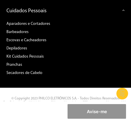
Cuidados Pessoais
Aparadores e Cortadores
Barbeadores
Escovas e Cacheadores
Depiladores
Kit Cuidados Pessoais
Pranchas
Secadores de Cabelo
© Copyright 2023 PHILCO ELETRÔNICOS S.A. - Todos Direitos Reservados.
Rua Palmeira Do Miriti, Nº 287 - Gilberto Mestrinho - CEP: 69.075-215 Manaus - AM -
CNPJ: 11.283.356/0002-87
Avise-me