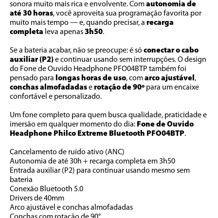
sonora muito mais rica e envolvente. Com 
autonomia de 
até 30 horas
, você aproveita sua programação favorita por 
muito mais tempo — e, quando precisar, a 
recarga 
completa
 leva apenas 
3h50
.
Se a bateria acabar, não se preocupe: é só 
conectar o cabo 
auxiliar (P2)
 e continuar usando sem interrupções. O design 
do Fone de Ouvido Headphone PFO04BTP também foi 
pensado para 
longas horas de uso
, com 
arco ajustável
, 
conchas almofadadas
 e 
rotação de 90º
 para um encaixe 
confortável e personalizado. 
Um fone completo para quem busca qualidade, praticidade e 
imersão em qualquer momento do dia: 
Fone de Ouvido 
Headphone Philco Extreme Bluetooth PFO04BTP
.
Cancelamento de ruído ativo (ANC)
Autonomia de até 30h + recarga completa em 3h50
Entrada auxiliar (P2) para continuar usando mesmo sem 
bateria
Conexão Bluetooth 5.0
Drivers de 40mm
Arco ajustável e conchas almofadadas
Conchas com rotação de 90°