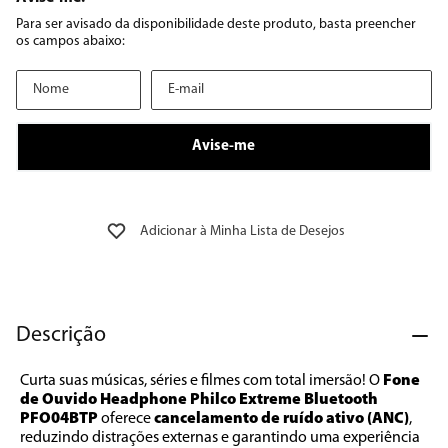
8
º
12000
9
º
geladeira
10
º
inverter
Descrição
Curta suas músicas, séries e filmes com total imersão! O 
Fone 
de Ouvido Headphone Philco Extreme Bluetooth 
PFO04BTP 
oferece 
cancelamento de ruído ativo (ANC)
, 
reduzindo distrações externas e garantindo uma experiência 