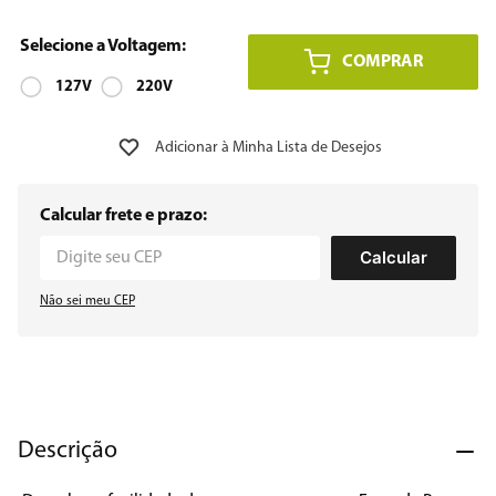
8
º
embutir
COMPRAR
9
º
127V
microondas
220V
10
º
multiprocessador
Calcular frete e prazo:
Calcular
Não sei meu CEP
Descrição