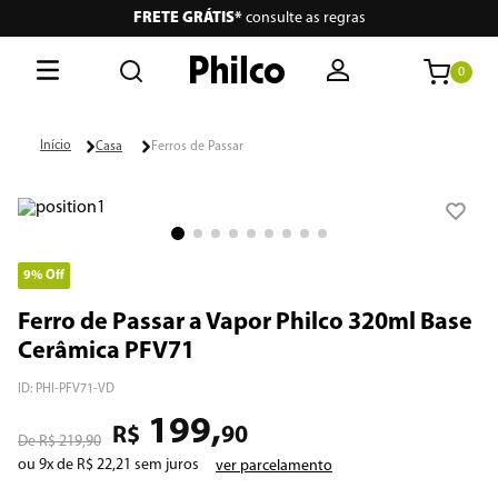
FRETE GRÁTIS*
consulte as regras
0
O que está buscando hoje?
Casa
Ferros de Passar
Termos mais buscados
1
º
philco
2
º
air fryer
9%
Off
3
º
lava seca
Ferro de Passar a Vapor Philco 320ml Base
Cerâmica PFV71
4
º
aspiradores
ID
:
PHI-PFV71-VD
5
º
geladeira
199
,
R$
90
R$
219
,
90
6
º
portátil
ou
9
x de
R$
22
,
21
sem juros
ver parcelamento
7
º
vertical