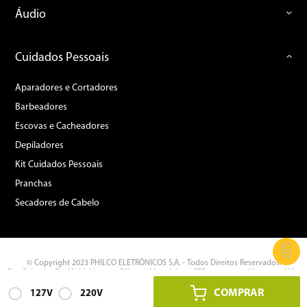
Áudio
Cuidados Pessoais
Aparadores e Cortadores
Barbeadores
Escovas e Cacheadores
Depiladores
Kit Cuidados Pessoais
Pranchas
Secadores de Cabelo
© Copyright 2023 PHILCO ELETRÔNICOS S.A. - Todos Direitos Reservados.
Rua Palmeira Do Miriti, Nº 287 - Gilberto Mestrinho - CEP: 69.075-215 Manaus - AM -
CNPJ: 11.283.356/0002-87
COMPRAR
127V
220V