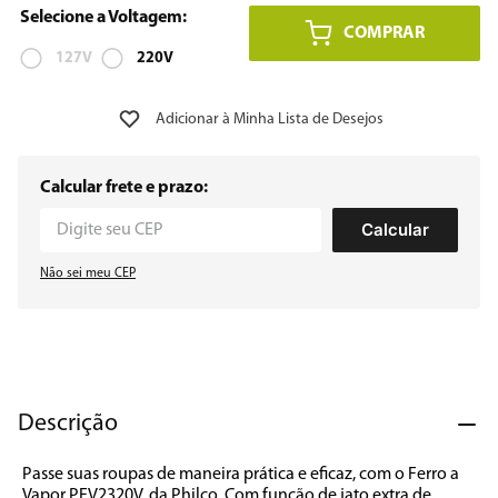
COMPRAR
8
º
12000
127V
220V
9
º
geladeira
10
º
inverter
Calcular frete e prazo:
Calcular
Não sei meu CEP
Descrição
Passe suas roupas de maneira prática e eficaz, com o Ferro a 
Vapor PFV2320V, da Philco. Com função de jato extra de 