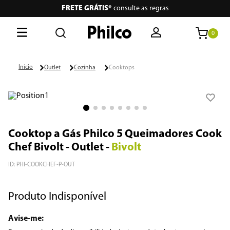
FRETE GRÁTIS*
consulte as regras
0
O que está buscando hoje?
Outlet
Cozinha
Cooktops
Termos mais buscados
1
º
lava seca
2
º
philco
Cooktop a Gás Philco 5 Queimadores Cook
Chef Bivolt - Outlet
-
Bivolt
3
º
portátil
ID
:
PHI-COOKCHEF-P-OUT
4
º
air fryer
5
º
vertical
Produto Indisponível
6
º
embutir
7
º
aspiradores