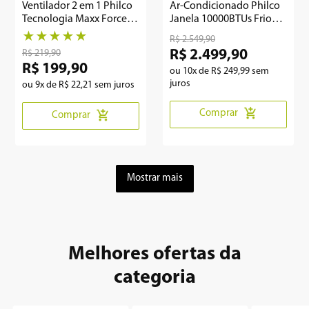
Ventilador 2 em 1 Philco
Ar-Condicionado Philco
Tecnologia Maxx Force
Janela 10000BTUs Frio
150W PVT41A
PAJ10FA
★
★
★
★
★
R$
2
.
549
,
90
R$
2
.
499
,
90
R$
219
,
90
R$
199
,
90
ou
10
x de
R$
249
,
99
sem
juros
ou
9
x de
R$
22
,
21
sem juros
Comprar
Comprar
Mostrar mais
Melhores ofertas da
categoria