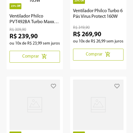
23%
Off
23%
Off
Ventilador Philco Turbo 6
Ventilador Philco
Pás Virus Protect 160W
PVT492BA Turbo Maxx
Force 10 Pás 165W
R$
349
,
90
R$
309
,
90
R$
269
,
90
R$
239
,
90
ou
10
x de
R$
26
,
99
sem juros
ou
10
x de
R$
23
,
99
sem juros
Comprar
Comprar