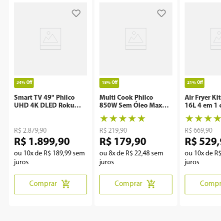
34%
Off
18%
Off
21%
Off
Smart TV 49" Philco
Multi Cook Philco
Air Fryer Ki
UHD 4K DLED Roku
850W Sem Óleo Maxx
16L 4 em 1 
P49CRA
Clean
Rotisserie 
★
★
★
★
★
★
★
★
R$
2
.
879
,
90
R$
219
,
90
R$
669
,
90
R$
1
.
899
,
90
R$
179
,
90
R$
529
,
ou
10
x de
R$
189
,
99
sem
ou
8
x de
R$
22
,
48
sem
ou
10
x de
R
juros
juros
juros
Comprar
Comprar
Compr