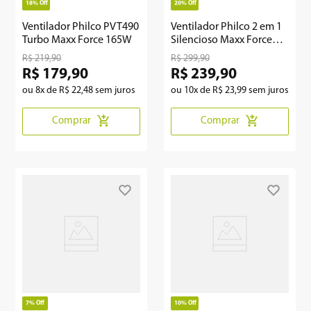
18%
Off
20%
Off
Ventilador Philco PVT490
Ventilador Philco 2 em 1
Turbo Maxx Force 165W
Silencioso Maxx Force
160W PVT400B
R$
219
,
90
R$
299
,
90
R$
179
,
90
R$
239
,
90
ou
8
x de
R$
22
,
48
sem juros
ou
10
x de
R$
23
,
99
sem juros
Comprar
Comprar
7%
Off
10%
Off