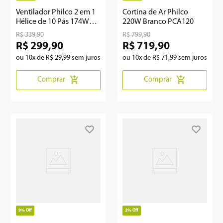
Ventilador Philco 2 em 1
Cortina de Ar Philco
Hélice de 10 Pás 174W
220W Branco PCA120
PVT45A
R$
339
,
90
R$
799
,
90
R$
299
,
90
R$
719
,
90
ou
10
x de
R$
29
,
99
sem juros
ou
10
x de
R$
71
,
99
sem juros
Comprar
Comprar
9%
Off
2%
Off