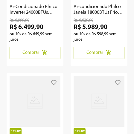
Ar-Condicionado Philco
Ar-condicionado Philco
Inverter 24000BTUs
Janela 18000BTUs Frio
PAC24000IQFM15
PAJ18FH
R$
6
.
999
,
90
R$
6
.
629
,
90
R$
6
.
499
,
90
R$
5
.
989
,
90
ou
10
x de
R$
649
,
99
sem
ou
10
x de
R$
598
,
99
sem
juros
juros
Comprar
Comprar
12%
Off
10%
Off