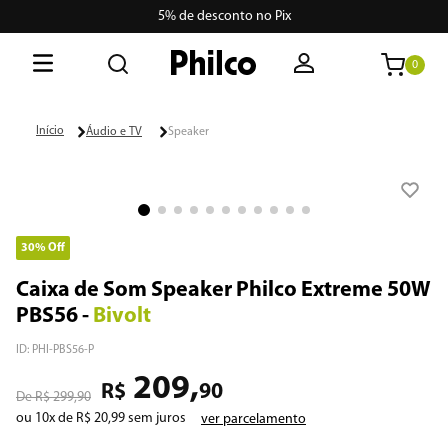
5% de desconto no Pix
0
O que está buscando hoje?
Áudio e TV
Speaker
Termos mais buscados
1
º
philco
2
º
air fryer
30%
Off
3
º
lava seca
Caixa de Som Speaker Philco Extreme 50W
PBS56
-
Bivolt
4
º
aspiradores
ID
:
PHI-PBS56-P
5
º
geladeira
209
,
R$
90
R$
299
,
90
6
º
portátil
ou
10
x de
R$
20
,
99
sem juros
ver parcelamento
7
º
vertical