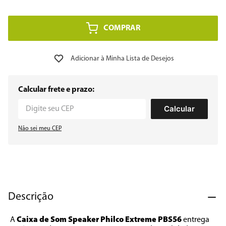
8
º
embutir
COMPRAR
9
º
microondas
10
º
multiprocessador
Calcular frete e prazo:
Calcular
Não sei meu CEP
Descrição
A 
Caixa de Som Speaker Philco Extreme PBS56
 entrega 