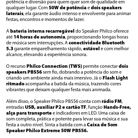
potência e diversão para quem quer som de qualidade em 
qualquer lugar. Com 
50W de potência
 e 
dois speakers 
laterais
, ela garante áudio intenso e envolvente para animar 
festas, encontros e momentos de lazer.
A 
bateria interna recarregável
 do Speaker Philco oferece 
até 
14 horas de autonomia
, proporcionando longas horas 
de música sem interrupções. A 
conectividade Bluetooth 
5.3
 garante emparelhamento rápido, 
estável 
e com melhor 
alcance, elevando a experiência sonora.
O recurso 
Philco Connection (TWS)
 permite conectar 
dois 
speakers PBS56
 sem fio, dobrando a potência do som e 
criando um ambiente ainda mais imersivo. Já o 
Flash Light 
ritmado
 acompanha a batida da música, trazendo cores 
vibrantes que deixam qualquer festa mais animada.
Além disso, o Speaker Philco PBS56 conta com 
rádio FM
, 
entradas
 USB, auxiliar P2 e cartão TF
, função 
Hands-Free,
alça para transporte 
e indicadores em LED. Uma caixa de 
som completa, prática e potente para levar sua música e sua 
festa a outro nível. Sinta a batida com a 
Caixa de Som 
Speaker Philco Extreme 50W PBS56.