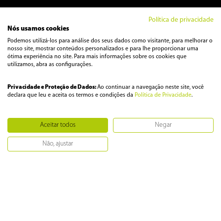
TVs
Política de privacidade
Nós usamos cookies
Podemos utilizá-los para análise dos seus dados como visitante, para melhorar o
Ferramentas
nosso site, mostrar conteúdos personalizados e para lhe proporcionar uma
ótima experiência no site. Para mais informações sobre os cookies que
utilizamos, abra as configurações.
Áudio
Privacidade e Proteção de Dados:
Ao continuar a navegação neste site, você
declara que leu e aceita os termos e condições da
Política de Privacidade
.
Cuidados Pessoais
Aceitar todos
Negar
Aparadores e Cortadores
Não, ajustar
COMPRAR
Barbeadores
127V
220V
Escovas e Cacheadores
Depiladores
Kit Cuidados Pessoais
Pranchas
Secadores de Cabelo