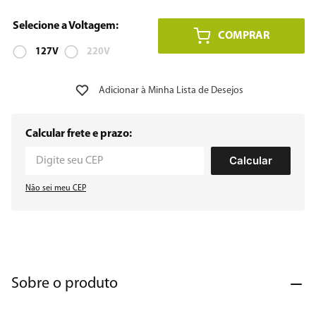
7
º
vertical
COMPRAR
8
º
embutir
127V
220V
9
º
geladeira
10
º
microondas
Calcular frete e prazo:
Calcular
Não sei meu CEP
Sobre o produto