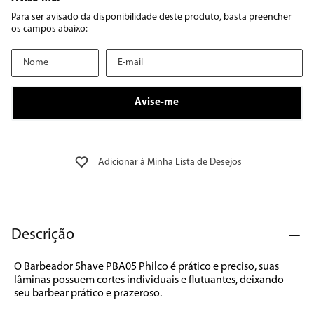
8
º
12000
9
º
geladeira
10
º
inverter
Descrição
O Barbeador Shave PBA05 Philco é prático e preciso, suas 
lâminas possuem cortes individuais e flutuantes, deixando 
seu barbear prático e prazeroso.
