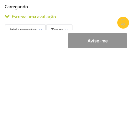
Carregando…
Escreva uma avaliação
Mais recentes
Todos
Avise-me
Adicionar avaliação
Carregando avaliações…
Título
Avalie o produto de 1 a 5 estrelas
Institucional
★
★
★
★
★
Seu nome
Ajuda
Endereço de email
Atendimento