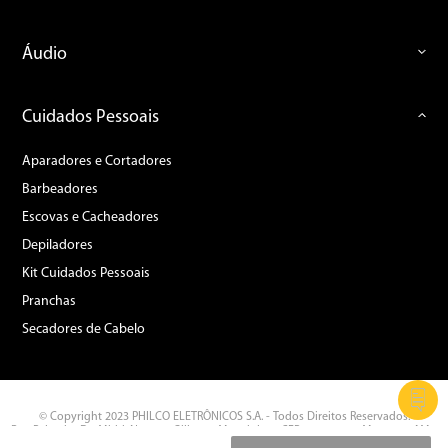
Áudio
Cuidados Pessoais
Aparadores e Cortadores
Barbeadores
Escovas e Cacheadores
Depiladores
Kit Cuidados Pessoais
Pranchas
Secadores de Cabelo
© Copyright 2023 PHILCO ELETRÔNICOS S.A. - Todos Direitos Reservados.
Rua Palmeira Do Miriti, Nº 287 - Gilberto Mestrinho - CEP: 69.075-215 Manaus - AM -
CNPJ: 11.283.356/0002-87