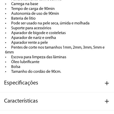
•	Carrega na base

•	Tempo de carga de 90min

•	Autonomia de uso de 90min

•	Bateria de lítio

•	Pode ser usado na pele seca, úmida e molhada

•	Suporte para acessórios

•	Aparador de bigode e costeletas

•	Aparador de nariz e orelha

•	Aparador rente a pele

•	Pentes de corte nos tamanhos 1mm, 2mm, 3mm, 5mm e 
6mm

•	Escova para limpeza das lâminas

•	Óleo lubrificante

•	Bolsa

•	Tamanho do cordão de 90cm.
Especificações
Características