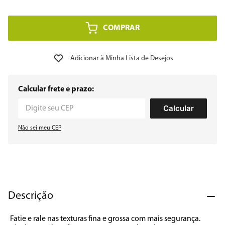
8
º
embutir
COMPRAR
9
º
geladeira
10
º
microondas
Calcular frete e prazo:
Calcular
Não sei meu CEP
Descrição
Fatie e rale nas texturas fina e grossa com mais segurança. 