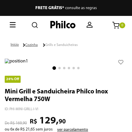
FRETE GRÁTIS*
consulte as regras
0
O que está buscando hoje?
Cozinha
Grills e Sanduicheiras
Termos mais buscados
1
º
lava seca
2
º
philco
24%
Off
3
º
portátil
Mini Grill e Sanduicheira Philco Inox
4
º
vertical
Vermelha 750W
5
º
embutir
ID
:
PHI-MINI-GRILL-I-VI
129
,
6
º
aspiradores
R$
90
R$
169
,
90
ou
6
x de
R$
21
,
65
sem juros
ver parcelamento
7
º
air fryer