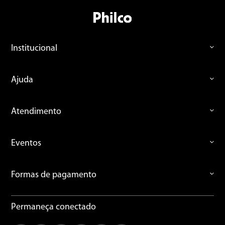
Avalie o produto de 1 a 5 estrelas
Institucional
★
★
★
★
★
Seu nome
Ajuda
Endereço de email
Atendimento
Eventos
Escreva uma avaliação
Formas de pagamento
Permaneça conectado
ENVIAR AVALIAÇÃO