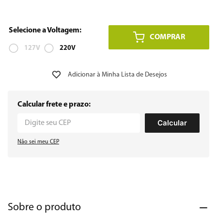
8
º
12000
COMPRAR
9
º
geladeira
127V
220V
10
º
inverter
Calcular frete e prazo:
Calcular
Não sei meu CEP
Sobre o produto