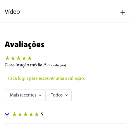
Vídeo
Avaliações
★
★
★
★
★
Classificação média: 5
(1 avaliação)
Faça login para escrever uma avaliação.
Mais recentes
Todos
5
★
★
★
★
★
Enviado
1 ano atrás
por
Ionar