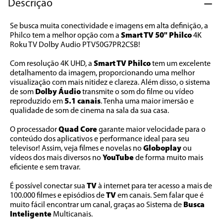
Descrição
Se busca muita conectividade e imagens em alta definição, a 
Philco tem a melhor opção com a 
Smart TV 50" Philco
 4K 
Roku TV Dolby Audio PTV50G7PR2CSB!
Com resolução 4K UHD, a 
Smart TV Philco
 tem um excelente 
detalhamento da imagem, proporcionando uma melhor 
visualização com mais nitidez e clareza. Além disso, o sistema 
de som 
Dolby Áudio
 transmite o som do filme ou vídeo 
reproduzido em 
5.1 canais
. Tenha uma maior imersão e 
qualidade de som de cinema na sala da sua casa.
O processador 
Quad Core
 garante maior velocidade para o 
conteúdo dos aplicativos e performance ideal para seu 
televisor! Assim, veja filmes e novelas no 
Globoplay 
ou 
vídeos dos mais diversos no 
YouTube
 de forma muito mais 
eficiente e sem travar.
É possível conectar sua 
TV
 à internet para ter acesso a mais de 
100.000 filmes e episódios de 
TV
 em canais. Sem falar que é 
muito fácil encontrar um canal, graças ao Sistema de 
Busca 
Inteligente
 Multicanais.