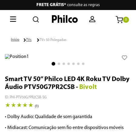
FRETE GRÁTIS*
consulte as regras
0
O que está buscando hoje?
TVs
TVs 50 Polegadas
Termos mais buscados
1
º
lava seca
2
º
philco
Smart TV 50” Philco LED 4K Roku TV Dolby
Áudio PTV50G7PR2CSB
-
Bivolt
3
º
portátil
ID
:
PHI-PTV50G7PR2CSB-SG
4
º
air fryer
★
★
★
★
★
(
1
)
5
º
vertical
• Dolby Audio: Qualidade de som garantida

6
º
embutir
• Midiacast: Comunicação sem fio entre dispositivos móveis

7
º
aspiradores