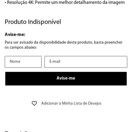
• Resolução 4K: Permite um melhor detalhamento da imagem
8
º
geladeira
Produto Indisponível
9
º
microondas
10
º
12000