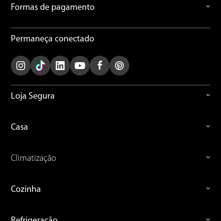
Formas de pagamento
8
º
embutir
Permaneça conectado
9
º
microondas
10
º
multiprocessador
Loja Segura
Casa
Climatização
Cozinha
Refrigeração