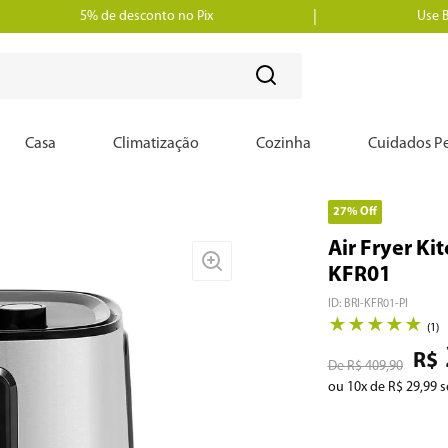
5% de desconto no Pix
Use 
?
Casa
Climatização
Cozinha
Cuidados Pe
27%
Off
Air Fryer K
KFR01
ID
:
BRI-KFR01-PI
★
★
★
★
★
(
1
)
R$
R$
409
,
90
ou
10
x de
R$
29
,
99
s