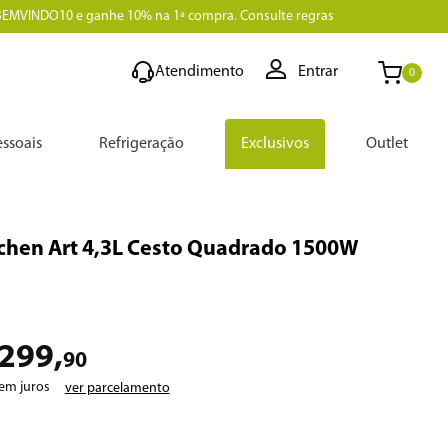
BEMVINDO10 e ganhe 10% na 1ª compra. Consulte regras
Atendimento
Entrar
0
ssoais
Refrigeração
Exclusivos
Outlet
itchen Art 4,3L Cesto Quadrado 1500W
299
,
90
em juros
ver parcelamento