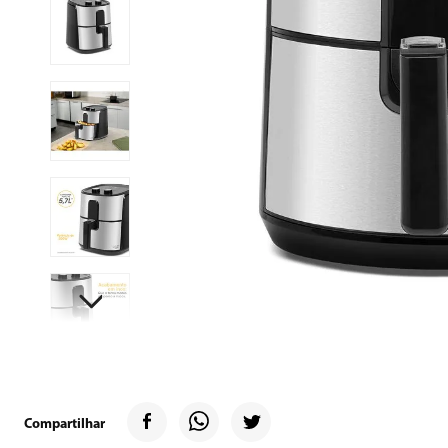
9
º
geladeira
10
º
microondas
Compartilhar