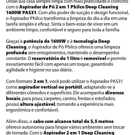
Deixe sua casa sempre limpa com mais praticidade e conforto 
com o 
Aspirador de Pó 2 em 1 Philco Deep Cleaning 
1600W PAS31
. Com alto poder de sucção e design funcional, 
o Aspirador Philco transforma a limpeza do dia a dia em uma 
tarefa simples e eficaz. Sinta o bem-estar de viver em um 
ambiente limpo, confortável e seguro para toda a família.
Graças à 
potência de 1600W
 e à 
tecnologia Deep 
Cleaning
, o Aspirador de Pó Philco oferece uma limpeza 
profunda 
sem entupimentos, mantendo o desempenho 
constante. O 
reservatório de 1 litro
 é 
removível 
e permite 
esvaziamento fácil com apenas um toque, garantindo 
agilidade e higiene no uso diário.
Com formato 
2 em 1
, você pode utilizar o Aspirador PAS31 
como
 aspirador vertical ou portátil
, adaptando-se a 
diferentes cômodos e superfícies. Ele acompanha 
diversos 
bocais
, para pisos, carpetes, cantos, frestas e estofados; 
possui 
altura ajustável
, tornando a experiência mais 
ergonômica e confortável.
Além disso, o
 cabo com alcance total de 5,5 metros
oferece autonomia para limpar vários ambientes sem trocar 
de tomada. Com o 
Aspirador 2 em 1 Deep Cleaning 