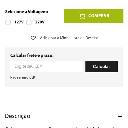
8
º
12000
COMPRAR
9
º
127V
geladeira
220V
10
º
inverter
Calcular frete e prazo:
Calcular
Não sei meu CEP
Descrição