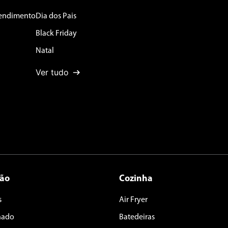
tendimento
Dia dos Pais
Black Friday
Natal
Ver tudo
ção
Cozinha
s
Air Fryer
nado
Batedeiras