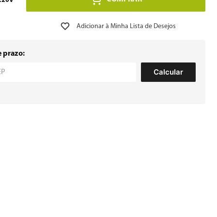
220V
e prazo:
Calcular