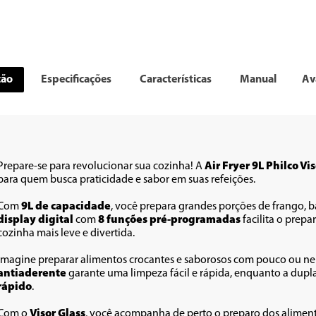
ção
Especificações
Características
Manual
Av
Prepare-se para revolucionar sua cozinha! A 
Air Fryer 9L Philco Vi
para quem busca praticidade e sabor em suas refeições.
Com 
9L de capacidade
display digital
 com 
8 funções pré-programadas
 facilita o prepa
cozinha mais leve e divertida.
Imagine preparar alimentos crocantes e saborosos com pouco ou ne
antiaderente
 garante uma limpeza fácil e rápida, enquanto a dupla 
rápido
. 
Com o 
Visor Glass
, você acompanha de perto o preparo dos alimentos,