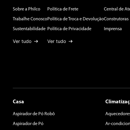
Sobre a Philco
Política de Frete
Central de A
Endereço de email
Trabalhe Conosco
Política de Troca e Devolução
Construtoras
Sustentabilidade
Política de Privacidade
Imprensa
Ver tudo
Ver tudo
Escreva uma avaliação
ENVIAR AVALIAÇÃO
Casa
Climatiza
Aspirador de Pó Robô
Aquecedore
Aspirador de Pó
Ar-condicio