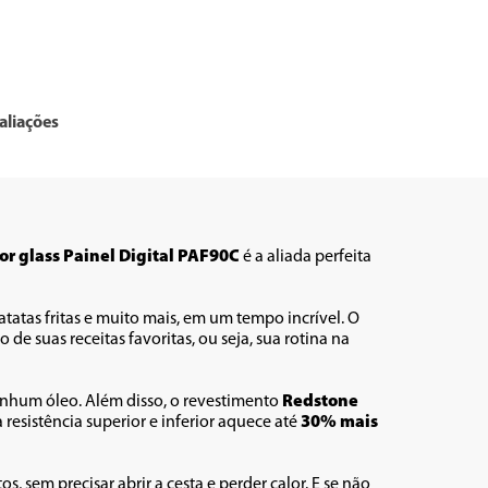
aliações
sor glass Painel Digital PAF90C
 é a aliada perfeita 
, você prepara grandes porções de frango, batatas fritas e muito mais, em um tempo incrível. O 
ro de suas receitas favoritas, ou seja, sua rotina na 
nhum óleo. Além disso, o revestimento 
Redstone 
resistência superior e inferior aquece até 
30% mais 
 sem precisar abrir a cesta e perder calor. E se não 