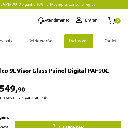
BEMVINDO10 e ganhe 10% na 1ª compra. Consulte regras
Atendimento
Entrar
0
ssoais
Refrigeração
Exclusivos
Outlet
ilco 9L Visor Glass Painel Digital PAF90C
549
,
90
em juros
ver parcelamento
COMPRAR