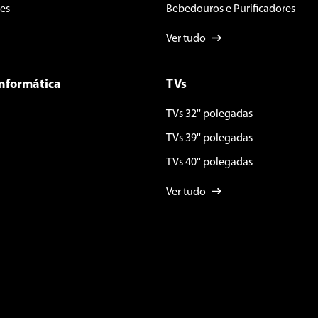
es
Bebedouros e Purificadores
Ver tudo
Informática
TVs
TVs 32'' polegadas
TVs 39'' polegadas
TVs 40'' polegadas
Ver tudo