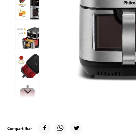
9
º
microondas
10
º
12000
Compartilhar