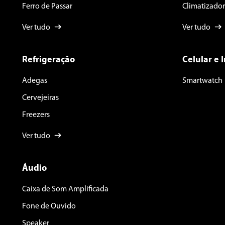
Ferro de Passar
Climatizador
Ver tudo
Ver tudo
Refrigeração
Celular e 
Adegas
Smartwatch
Cervejeiras
Freezers
Ver tudo
Áudio
Caixa de Som Amplificada
Fone de Ouvido
Speaker