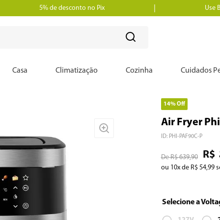
5% de desconto no Pix
Use 
?
Casa
Climatização
Cozinha
Cuidados Pe
14%
Off
Air Fryer Ph
ID
:
PHI-PAF90C-P
R$
R$
639
,
90
ou
10
x de
R$
54
,
99
s