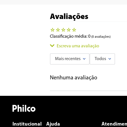
Avaliações
☆
☆
☆
☆
☆
Classificação média: 0
(0 avaliações)
Escreva uma avaliação
Mais recentes
Todos
Adicionar avaliação
Nenhuma avaliação
Título
Avalie o produto de 1 a 5 estrelas
★
★
★
★
★
Seu nome
Institucional
Ajuda
Atendimen