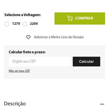
8
º
12000
COMPRAR
9
º
geladeira
127V
220V
10
º
inverter
Calcular frete e prazo:
Calcular
Não sei meu CEP
Descrição