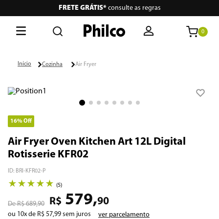
FRETE GRÁTIS*
consulte as regras
0
O que está buscando hoje?
Cozinha
Air Fryer
Termos mais buscados
1
º
lava seca
2
º
philco
16%
Off
3
º
portátil
Air Fryer Oven Kitchen Art 12L Digital
Rotisserie KFR02
4
º
vertical
ID
:
BRI-KFR02-P
5
º
embutir
★
★
★
★
★
(
5
)
579
,
6
º
aspiradores
R$
90
R$
689
,
90
ou
10
x de
R$
57
,
99
sem juros
ver parcelamento
7
º
air fryer